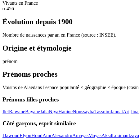
Vivants en France
≈ 456
Évolution depuis
1900
Nombre de naissances par an en France (source : INSEE).
Origine et étymologie
prénom
.
Prénoms proches
Voisins de
Alae
dans l'espace popularité × géographie × époque (cosi
Prénoms filles proches
Ilef
Rawane
Bayane
Jalia
Niya
Hanine
Noussayba
Tassnim
Jannat
Arij
Jina
Côté garçons, esprit similaire
Dawoud
Elyon
Houd
Anir
Alexandru
Amayas
Mayas
Aksil
Luqman
Izaya