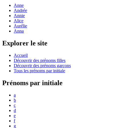
Anne
Andrée
Annie
Alice
Aurélie
Anna
Explorer le site
Accueil
Découvrir des prénoms filles
Découvrir des prénoms garçons
Tous les prénoms par initiale
Prénoms par initiale
a
b
c
d
e
f
g