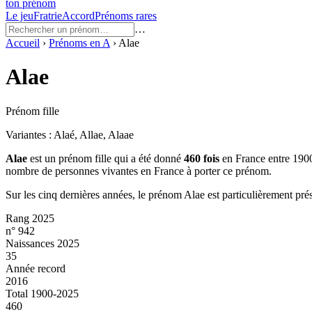
ton prénom
Le jeu
Fratrie
Accord
Prénoms rares
…
Accueil
›
Prénoms en
A
›
Alae
Alae
Prénom fille
Variantes :
Alaé, Allae, Alaae
Alae
est un prénom
fille
qui a été donné
460
fois
en France entre
190
nombre de personnes vivantes en France à porter ce prénom.
Sur les cinq dernières années, le prénom
Alae
est particulièrement pré
Rang 2025
n° 942
Naissances 2025
35
Année record
2016
Total 1900-2025
460