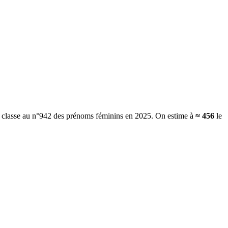
se classe au n°942 des prénoms féminins en 2025.
On estime à
≈
456
le