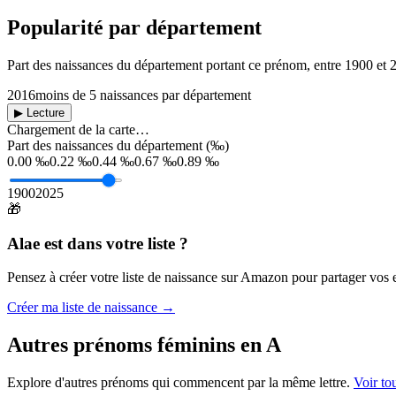
Popularité par département
Part des naissances du département portant ce prénom, entre
1900
et
2016
moins de 5 naissances par département
▶ Lecture
Chargement de la carte…
Part des naissances du département (‰)
0.00 ‰
0.22 ‰
0.44 ‰
0.67 ‰
0.89 ‰
1900
2025
🎁
Alae
est dans votre liste ?
Pensez à créer votre liste de naissance sur Amazon pour partager vos en
Créer ma liste de naissance →
Autres prénoms
féminins
en
A
Explore d'autres prénoms qui commencent par la même lettre.
Voir to