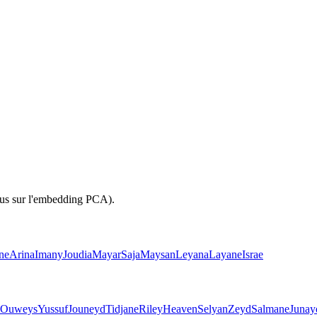
nus sur l'embedding PCA).
ne
Arina
Imany
Joudia
Mayar
Saja
Maysan
Leyana
Layane
Israe
Ouweys
Yussuf
Jouneyd
Tidjane
Riley
Heaven
Selyan
Zeyd
Salmane
Junay