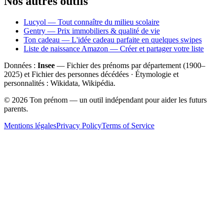
Nos autres outils
Lucyol — Tout connaître du milieu scolaire
Gentry — Prix immobiliers & qualité de vie
Ton cadeau — L'idée cadeau parfaite en quelques swipes
Liste de naissance Amazon — Créer et partager votre liste
Données :
Insee
— Fichier des prénoms par département (1900–
2025
) et Fichier des personnes décédées · Étymologie et
personnalités : Wikidata, Wikipédia.
©
2026
Ton prénom — un outil indépendant pour aider les futurs
parents.
Mentions légales
Privacy Policy
Terms of Service