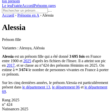
ton prénom
Le jeu
Fratrie
Accord
Prénoms rares
…
Accueil
›
Prénoms en
A
›
Alessia
Alessia
Prénom fille
Variantes :
Alessya, Aléssia
Alessia
est un prénom
fille
qui a été donné
3 695
fois
en France
entre
1900
et
2025
d'après les fichiers de l'Insee. Il a atteint son pic
en
2017
, et se classe au n°424 des prénoms féminins en 2025.
On
estime à
≈
3 674
le nombre de personnes vivantes en France à porter
ce prénom.
Sur les cinq dernières années, le prénom
Alessia
est particulièrement
présent dans
le département
13
,
le département
06
et
le département
69
.
Rang 2025
n° 424
Naissances 2025