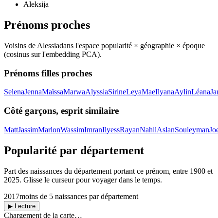
Aleksija
Prénoms proches
Voisins de
Alessia
dans l'espace popularité × géographie × époque
(cosinus sur l'embedding PCA).
Prénoms filles proches
Selena
Jenna
Maïssa
Marwa
Alyssia
Sirine
Leya
Mae
Ilyana
Aylin
Léana
Ja
Côté garçons, esprit similaire
Matt
Jassim
Marlon
Wassim
Imran
Ilyess
Rayan
Nahil
Aslan
Souleyman
Jo
Popularité par département
Part des naissances du département portant ce prénom, entre
1900
et
2025
. Glisse le curseur pour voyager dans le temps.
2017
moins de 5 naissances par département
▶ Lecture
Chargement de la carte…