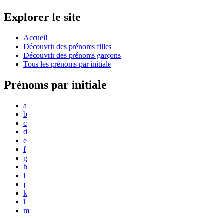
Explorer le site
Accueil
Découvrir des prénoms filles
Découvrir des prénoms garçons
Tous les prénoms par initiale
Prénoms par initiale
a
b
c
d
e
f
g
h
i
j
k
l
m