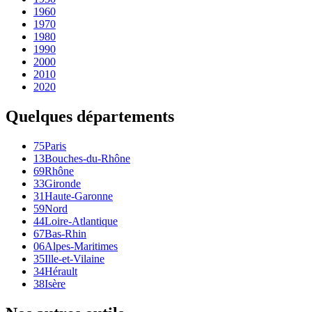
1960
1970
1980
1990
2000
2010
2020
Quelques départements
75
Paris
13
Bouches-du-Rhône
69
Rhône
33
Gironde
31
Haute-Garonne
59
Nord
44
Loire-Atlantique
67
Bas-Rhin
06
Alpes-Maritimes
35
Ille-et-Vilaine
34
Hérault
38
Isère