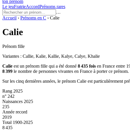
ton prénom
Le jeu
Fratrie
Accord
Prénoms rares
…
Accueil
›
Prénoms en
C
›
Calie
Calie
Prénom fille
Variantes :
Callie, Kalie, Kallie, Kalye, Calye, Khalie
Calie
est un prénom
fille
qui a été donné
8 435
fois
en France entre
1
8 399
le nombre de personnes vivantes en France à porter ce prénom.
Sur les cinq dernières années, le prénom
Calie
est particulièrement pr
Rang 2025
n° 242
Naissances 2025
235
Année record
2019
Total 1900-2025
8 435