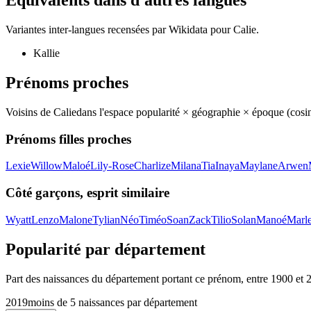
Équivalents dans d'autres langues
Variantes inter-langues recensées par Wikidata pour
Calie
.
Kallie
Prénoms proches
Voisins de
Calie
dans l'espace popularité × géographie × époque (cos
Prénoms filles proches
Lexie
Willow
Maloé
Lily-Rose
Charlize
Milana
Tia
Inaya
Maylane
Arwen
Côté garçons, esprit similaire
Wyatt
Lenzo
Malone
Tylian
Néo
Timéo
Soan
Zack
Tilio
Solan
Manoé
Marl
Popularité par département
Part des naissances du département portant ce prénom, entre
1900
et
2019
moins de 5 naissances par département