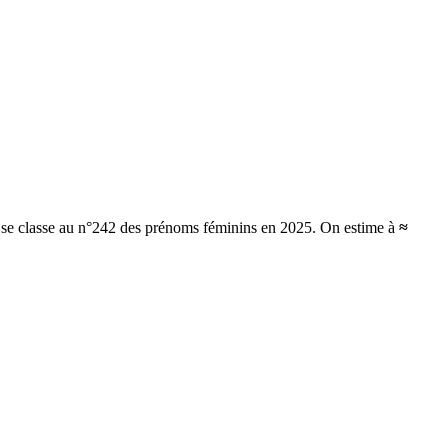
t se classe au n°242 des prénoms féminins en 2025.
On estime à
≈