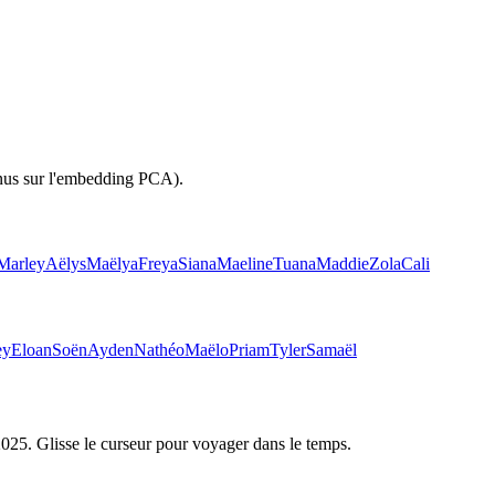
inus sur l'embedding PCA).
Marley
Aëlys
Maëlya
Freya
Siana
Maeline
Tuana
Maddie
Zola
Cali
ey
Eloan
Soën
Ayden
Nathéo
Maëlo
Priam
Tyler
Samaël
2025
. Glisse le curseur pour voyager dans le temps.