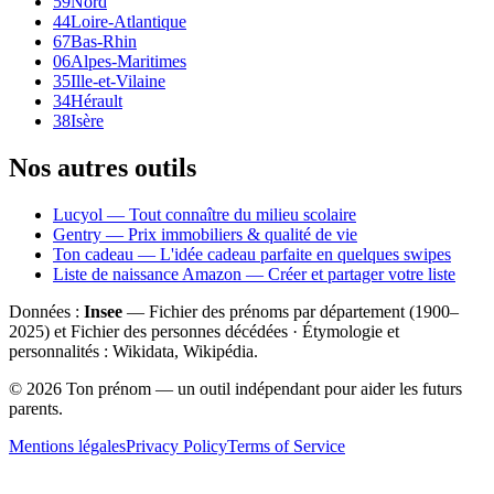
59
Nord
44
Loire-Atlantique
67
Bas-Rhin
06
Alpes-Maritimes
35
Ille-et-Vilaine
34
Hérault
38
Isère
Nos autres outils
Lucyol — Tout connaître du milieu scolaire
Gentry — Prix immobiliers & qualité de vie
Ton cadeau — L'idée cadeau parfaite en quelques swipes
Liste de naissance Amazon — Créer et partager votre liste
Données :
Insee
— Fichier des prénoms par département (1900–
2025
) et Fichier des personnes décédées · Étymologie et
personnalités : Wikidata, Wikipédia.
©
2026
Ton prénom — un outil indépendant pour aider les futurs
parents.
Mentions légales
Privacy Policy
Terms of Service