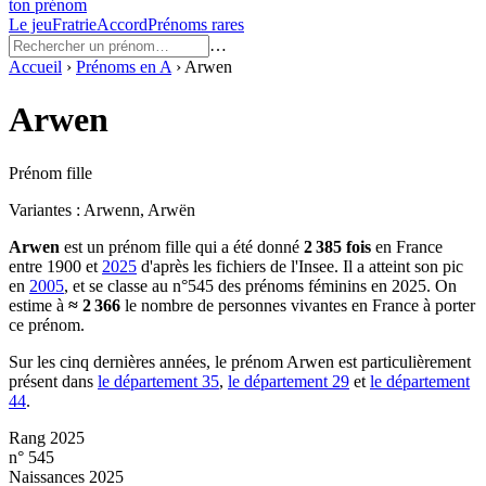
ton prénom
Le jeu
Fratrie
Accord
Prénoms rares
…
Accueil
›
Prénoms en
A
›
Arwen
Arwen
Prénom fille
Variantes :
Arwenn, Arwën
Arwen
est un prénom
fille
qui a été donné
2 385
fois
en France
entre
1900
et
2025
d'après les fichiers de l'Insee. Il a atteint son pic
en
2005
, et se classe au n°545 des prénoms féminins en 2025.
On
estime à
≈
2 366
le nombre de personnes vivantes en France à porter
ce prénom.
Sur les cinq dernières années, le prénom
Arwen
est particulièrement
présent dans
le département
35
,
le département
29
et
le département
44
.
Rang 2025
n° 545
Naissances 2025