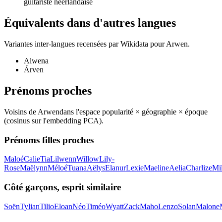
guitariste néerlandaise
Équivalents dans d'autres langues
Variantes inter-langues recensées par Wikidata pour
Arwen
.
Alwena
Árven
Prénoms proches
Voisins de
Arwen
dans l'espace popularité × géographie × époque
(cosinus sur l'embedding PCA).
Prénoms filles proches
Maloé
Calie
Tia
Lilwenn
Willow
Lily-
Rose
Maëlynn
Méloé
Tuana
Aëlys
Elanur
Lexie
Maeline
Aelia
Charlize
Mi
Côté garçons, esprit similaire
Soën
Tylian
Tilio
Eloan
Néo
Timéo
Wyatt
Zack
Maho
Lenzo
Solan
Malone