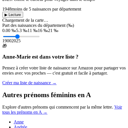
1948
moins de 5 naissances par département
▶ Lecture
Chargement de la carte…
Part des naissances du département (‰)
0.00 ‰
5.3 ‰
11 ‰
16 ‰
21 ‰
1900
2025
🎁
Anne-Marie
est dans votre liste ?
Pensez à créer votre liste de naissance sur Amazon pour partager vos
envies avec vos proches — c'est gratuit et facile à partager.
Créer ma liste de naissance →
Autres prénoms
féminins
en
A
Explore d'autres prénoms qui commencent par la même lettre.
Voir
tous les prénoms en
A
→
Anne
Andrée