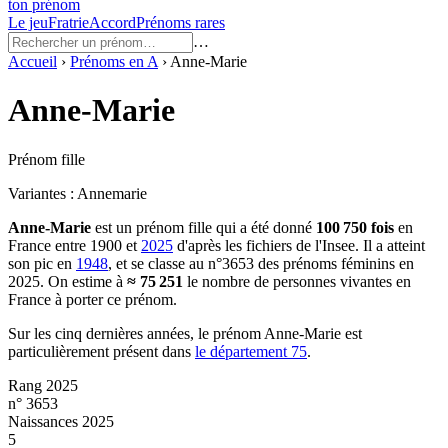
ton prénom
Le jeu
Fratrie
Accord
Prénoms rares
…
Accueil
›
Prénoms en
A
›
Anne-Marie
Anne-Marie
Prénom fille
Variantes :
Annemarie
Anne-Marie
est un prénom
fille
qui a été donné
100 750
fois
en
France entre
1900
et
2025
d'après les fichiers de l'Insee. Il a atteint
son pic en
1948
, et se classe au n°3653 des prénoms féminins en
2025.
On estime à
≈
75 251
le nombre de personnes vivantes en
France à porter ce prénom.
Sur les cinq dernières années, le prénom
Anne-Marie
est
particulièrement présent dans
le département
75
.
Rang 2025
n° 3653
Naissances 2025
5