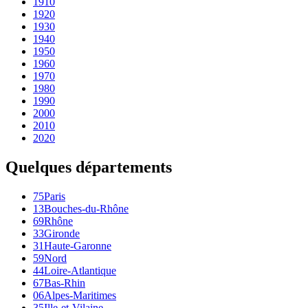
1910
1920
1930
1940
1950
1960
1970
1980
1990
2000
2010
2020
Quelques départements
75
Paris
13
Bouches-du-Rhône
69
Rhône
33
Gironde
31
Haute-Garonne
59
Nord
44
Loire-Atlantique
67
Bas-Rhin
06
Alpes-Maritimes
35
Ille-et-Vilaine