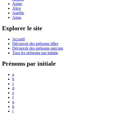
Annie
Alice
Aurélie
Anna
Explorer le site
Accueil
Découvrir des prénoms filles
Découvrir des prénoms garçons
Tous les prénoms par initiale
Prénoms par initiale
a
b
c
d
e
f
g
h
i