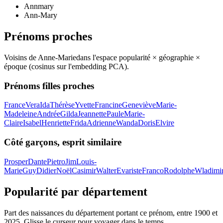
Annmary
Ann-Mary
Prénoms proches
Voisins de
Anne-Marie
dans l'espace popularité × géographie ×
époque (cosinus sur l'embedding PCA).
Prénoms filles proches
France
Vera
Ida
Thérèse
Yvette
Francine
Geneviève
Marie-
Madeleine
Andrée
Gilda
Jeannette
Paule
Marie-
Claire
Isabel
Henriette
Frida
Adrienne
Wanda
Doris
Elvire
Côté garçons, esprit similaire
Prosper
Dante
Pietro
Jim
Louis-
Marie
Guy
Didier
Noël
Casimir
Walter
Evariste
Franco
Rodolphe
Wladimi
Popularité par département
Part des naissances du département portant ce prénom, entre
1900
et
2025
. Glisse le curseur pour voyager dans le temps.