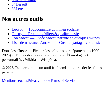
34
Hérault
38
Isère
Nos autres outils
Lucyol — Tout connaître du milieu scolaire
Gentry — Prix immobiliers & qualité de vie
Ton cadeau — L'idée cadeau parfaite en quelques swipes
Liste de naissance Amazon — Créer et partager votre liste
Données :
Insee
— Fichier des prénoms par département (1900–
2025
) et Fichier des personnes décédées · Étymologie et
personnalités : Wikidata, Wikipédia.
©
2026
Ton prénom — un outil indépendant pour aider les futurs
parents.
Mentions légales
Privacy Policy
Terms of Service