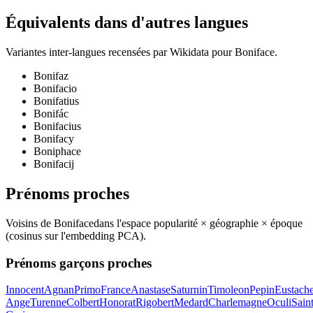
Équivalents dans d'autres langues
Variantes inter-langues recensées par Wikidata pour
Boniface
.
Bonifaz
Bonifacio
Bonifatius
Bonifác
Bonifacius
Bonifacy
Boniphace
Bonifacij
Prénoms proches
Voisins de
Boniface
dans l'espace popularité × géographie × époque
(cosinus sur l'embedding PCA).
Prénoms garçons proches
Innocent
Agnan
Primo
France
Anastase
Saturnin
Timoleon
Pepin
Eustach
Ange
Turenne
Colbert
Honorat
Rigobert
Medard
Charlemagne
Oculi
Sain