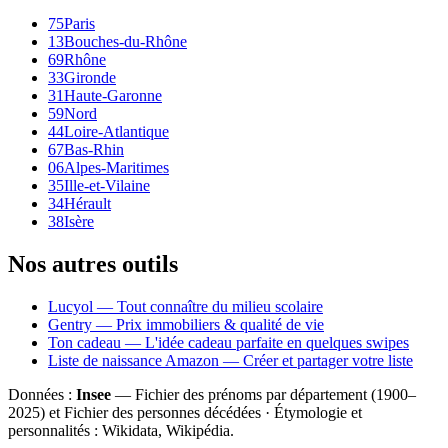
75
Paris
13
Bouches-du-Rhône
69
Rhône
33
Gironde
31
Haute-Garonne
59
Nord
44
Loire-Atlantique
67
Bas-Rhin
06
Alpes-Maritimes
35
Ille-et-Vilaine
34
Hérault
38
Isère
Nos autres outils
Lucyol — Tout connaître du milieu scolaire
Gentry — Prix immobiliers & qualité de vie
Ton cadeau — L'idée cadeau parfaite en quelques swipes
Liste de naissance Amazon — Créer et partager votre liste
Données :
Insee
— Fichier des prénoms par département (1900–
2025
) et Fichier des personnes décédées · Étymologie et
personnalités : Wikidata, Wikipédia.