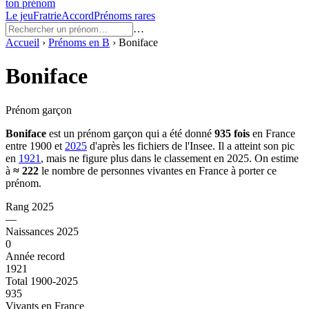
ton prénom
Le jeu
Fratrie
Accord
Prénoms rares
…
Accueil
›
Prénoms en
B
›
Boniface
Boniface
Prénom garçon
Boniface
est un prénom
garçon
qui a été donné
935
fois
en France
entre
1900
et
2025
d'après les fichiers de l'Insee. Il a atteint son pic
en
1921
, mais ne figure plus dans le classement en 2025.
On estime
à
≈
222
le nombre de personnes vivantes en France à porter ce
prénom.
Rang 2025
—
Naissances 2025
0
Année record
1921
Total 1900-2025
935
Vivants en France