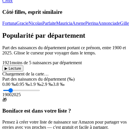
Croix
Côté filles, esprit similaire
Fortuna
Gracie
Nicolas
Parfaite
Mauricia
Arsene
Pierina
Annonciade
Gille
Popularité par département
Part des naissances du département portant ce prénom, entre
1900
et
2025
. Glisse le curseur pour voyager dans le temps.
1921
moins de 5 naissances par département
▶ Lecture
Chargement de la carte…
Part des naissances du département (‰)
0.00 ‰
0.95 ‰
1.9 ‰
2.9 ‰
3.8 ‰
1900
2025
🎁
Boniface
est dans votre liste ?
Pensez à créer votre liste de naissance sur Amazon pour partager vos
envies avec vos proches — c'est gratuit et facile à partager.