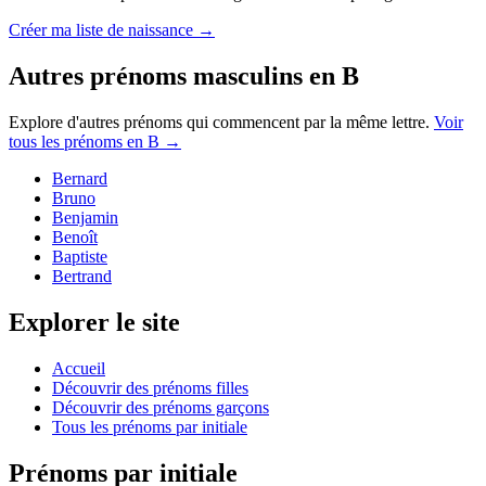
Créer ma liste de naissance →
Autres prénoms
masculins
en
B
Explore d'autres prénoms qui commencent par la même lettre.
Voir
tous les prénoms en
B
→
Bernard
Bruno
Benjamin
Benoît
Baptiste
Bertrand
Explorer le site
Accueil
Découvrir des prénoms filles
Découvrir des prénoms garçons
Tous les prénoms par initiale
Prénoms par initiale