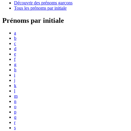
Découvrir des prénoms garçons
Tous les prénoms par initiale
Prénoms par initiale
a
b
c
d
e
f
g
h
i
j
k
l
m
n
o
p
q
r
s