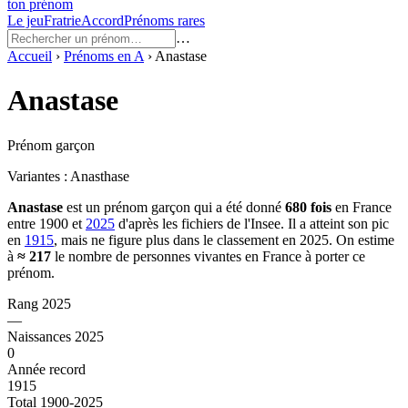
ton prénom
Le jeu
Fratrie
Accord
Prénoms rares
…
Accueil
›
Prénoms en
A
›
Anastase
Anastase
Prénom garçon
Variantes :
Anasthase
Anastase
est un prénom
garçon
qui a été donné
680
fois
en France
entre
1900
et
2025
d'après les fichiers de l'Insee. Il a atteint son pic
en
1915
, mais ne figure plus dans le classement en 2025.
On estime
à
≈
217
le nombre de personnes vivantes en France à porter ce
prénom.
Rang 2025
—
Naissances 2025
0
Année record
1915
Total 1900-2025