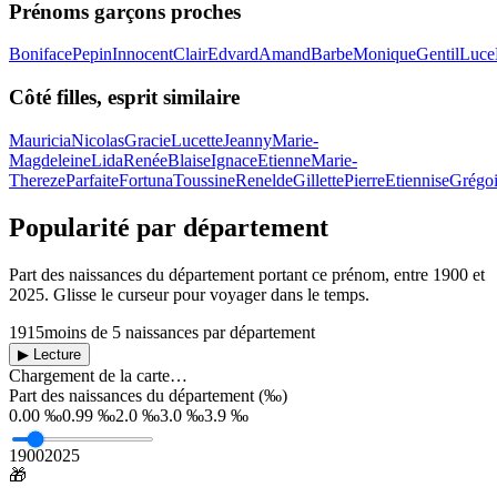
Prénoms garçons proches
Boniface
Pepin
Innocent
Clair
Edvard
Amand
Barbe
Monique
Gentil
Luce
Côté filles, esprit similaire
Mauricia
Nicolas
Gracie
Lucette
Jeanny
Marie-
Magdeleine
Lida
Renée
Blaise
Ignace
Etienne
Marie-
Thereze
Parfaite
Fortuna
Toussine
Renelde
Gillette
Pierre
Etiennise
Grégoi
Popularité par département
Part des naissances du département portant ce prénom, entre
1900
et
2025
. Glisse le curseur pour voyager dans le temps.
1915
moins de 5 naissances par département
▶ Lecture
Chargement de la carte…
Part des naissances du département (‰)
0.00 ‰
0.99 ‰
2.0 ‰
3.0 ‰
3.9 ‰
1900
2025
🎁