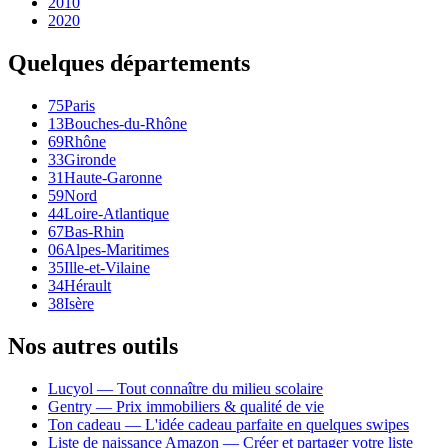
2010
2020
Quelques départements
75
Paris
13
Bouches-du-Rhône
69
Rhône
33
Gironde
31
Haute-Garonne
59
Nord
44
Loire-Atlantique
67
Bas-Rhin
06
Alpes-Maritimes
35
Ille-et-Vilaine
34
Hérault
38
Isère
Nos autres outils
Lucyol — Tout connaître du milieu scolaire
Gentry — Prix immobiliers & qualité de vie
Ton cadeau — L'idée cadeau parfaite en quelques swipes
Liste de naissance Amazon — Créer et partager votre liste