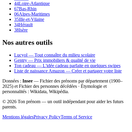
44
Loire-Atlantique
67
Bas-Rhin
06
Alpes-Maritimes
35
Ille-et-Vilaine
34
Hérault
38
Isère
Nos autres outils
Lucyol — Tout connaître du milieu scolaire
Gentry — Prix immobiliers & qualité de vie
Ton cadeau — L'idée cadeau parfaite en quelques swipes
Liste de naissance Amazon — Créer et partager votre liste
Données :
Insee
— Fichier des prénoms par département (1900–
2025
) et Fichier des personnes décédées · Étymologie et
personnalités : Wikidata, Wikipédia.
©
2026
Ton prénom — un outil indépendant pour aider les futurs
parents.
Mentions légales
Privacy Policy
Terms of Service