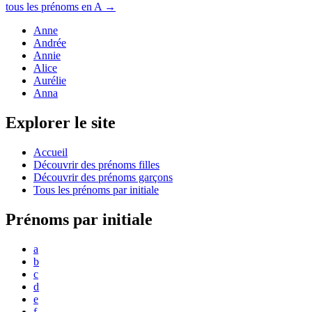
tous les prénoms en
A
→
Anne
Andrée
Annie
Alice
Aurélie
Anna
Explorer le site
Accueil
Découvrir des prénoms filles
Découvrir des prénoms garçons
Tous les prénoms par initiale
Prénoms par initiale
a
b
c
d
e
f