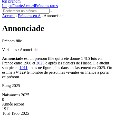
ton prénom
Le jeu
Fratrie
Accord
Prénoms rares
…
Accueil
›
Prénoms en
A
›
Annonciade
Annonciade
Prénom fille
Variantes :
Anonciade
Annonciade
est un prénom
fille
qui a été donné
1 415
fois
en
France entre
1900
et
2025
d'après les fichiers de l'Insee. Il a atteint
son pic en
1911
, mais ne figure plus dans le classement en 2025.
On
estime à
≈
329
le nombre de personnes vivantes en France à porter
ce prénom.
Rang 2025
—
Naissances 2025
0
Année record
1911
Total 1900-2025