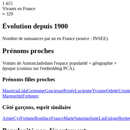
1 415
Vivants en France
≈ 329
Évolution depuis
1900
Nombre de naissances par an en France (source : INSEE).
Prénoms proches
Voisins de
Annonciade
dans l'espace popularité × géographie ×
époque (cosinus sur l'embedding PCA).
Prénoms filles proches
Mauricia
Lida
Germaine
Gracieuse
Renée
Lucienne
Yvonne
Odette
Ursul
Marguerite
Fortunee
Côté garçons, esprit similaire
Ariste
Cyr
Fortune
Boniface
France
Marie
Saturnin
Juste
Lin
Euloge
Bertin