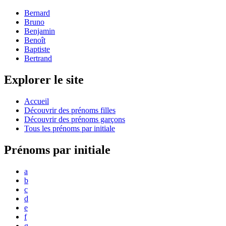
Bernard
Bruno
Benjamin
Benoît
Baptiste
Bertrand
Explorer le site
Accueil
Découvrir des prénoms filles
Découvrir des prénoms garçons
Tous les prénoms par initiale
Prénoms par initiale
a
b
c
d
e
f
g