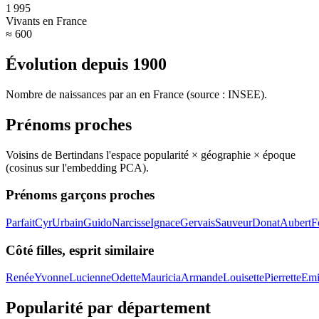
1 995
Vivants en France
≈ 600
Évolution depuis
1900
Nombre de naissances par an en France (source : INSEE).
Prénoms proches
Voisins de
Bertin
dans l'espace popularité × géographie × époque
(cosinus sur l'embedding PCA).
Prénoms garçons proches
Parfait
Cyr
Urbain
Guido
Narcisse
Ignace
Gervais
Sauveur
Donat
Aubert
F
Côté filles, esprit similaire
Renée
Yvonne
Lucienne
Odette
Mauricia
Armande
Louisette
Pierrette
Emi
Popularité par département