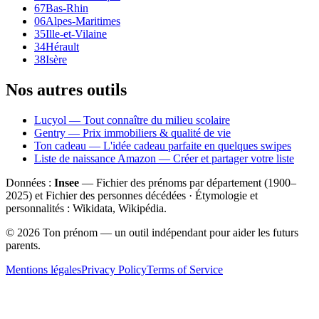
67
Bas-Rhin
06
Alpes-Maritimes
35
Ille-et-Vilaine
34
Hérault
38
Isère
Nos autres outils
Lucyol — Tout connaître du milieu scolaire
Gentry — Prix immobiliers & qualité de vie
Ton cadeau — L'idée cadeau parfaite en quelques swipes
Liste de naissance Amazon — Créer et partager votre liste
Données :
Insee
— Fichier des prénoms par département (1900–
2025
) et Fichier des personnes décédées · Étymologie et
personnalités : Wikidata, Wikipédia.
©
2026
Ton prénom — un outil indépendant pour aider les futurs
parents.
Mentions légales
Privacy Policy
Terms of Service