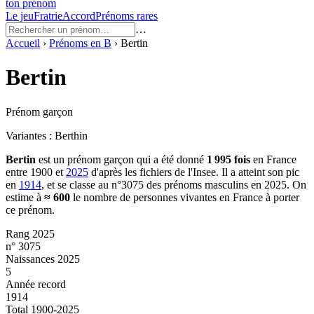
ton prénom
Le jeu
Fratrie
Accord
Prénoms rares
…
Accueil
›
Prénoms en
B
›
Bertin
Bertin
Prénom garçon
Variantes :
Berthin
Bertin
est un prénom
garçon
qui a été donné
1 995
fois
en France
entre
1900
et
2025
d'après les fichiers de l'Insee. Il a atteint son pic
en
1914
, et se classe au n°3075 des prénoms masculins en 2025.
On
estime à
≈
600
le nombre de personnes vivantes en France à porter
ce prénom.
Rang 2025
n° 3075
Naissances 2025
5
Année record
1914
Total 1900-2025