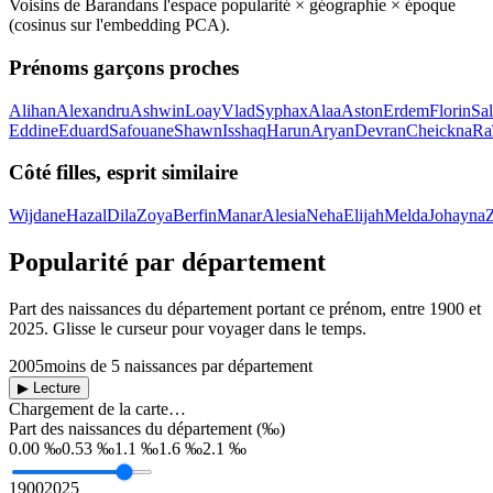
Voisins de
Baran
dans l'espace popularité × géographie × époque
(cosinus sur l'embedding PCA).
Prénoms garçons proches
Alihan
Alexandru
Ashwin
Loay
Vlad
Syphax
Alaa
Aston
Erdem
Florin
Sal
Eddine
Eduard
Safouane
Shawn
Isshaq
Harun
Aryan
Devran
Cheickna
Ra
Côté filles, esprit similaire
Wijdane
Hazal
Dila
Zoya
Berfin
Manar
Alesia
Neha
Elijah
Melda
Johayna
Z
Popularité par département
Part des naissances du département portant ce prénom, entre
1900
et
2025
. Glisse le curseur pour voyager dans le temps.
2005
moins de 5 naissances par département
▶ Lecture
Chargement de la carte…
Part des naissances du département (‰)
0.00 ‰
0.53 ‰
1.1 ‰
1.6 ‰
2.1 ‰
1900
2025