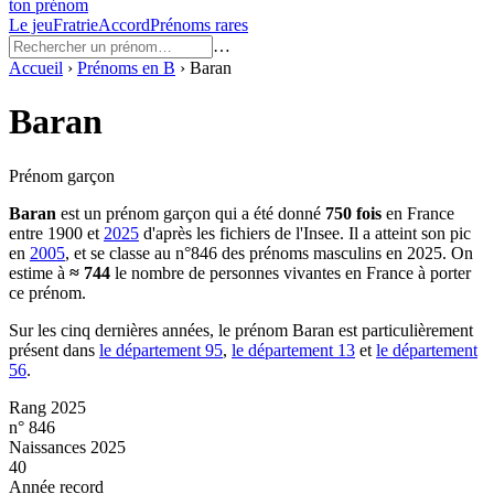
ton prénom
Le jeu
Fratrie
Accord
Prénoms rares
…
Accueil
›
Prénoms en
B
›
Baran
Baran
Prénom garçon
Baran
est un prénom
garçon
qui a été donné
750
fois
en France
entre
1900
et
2025
d'après les fichiers de l'Insee. Il a atteint son pic
en
2005
, et se classe au n°846 des prénoms masculins en 2025.
On
estime à
≈
744
le nombre de personnes vivantes en France à porter
ce prénom.
Sur les cinq dernières années, le prénom
Baran
est particulièrement
présent dans
le département
95
,
le département
13
et
le département
56
.
Rang 2025
n° 846
Naissances 2025
40
Année record