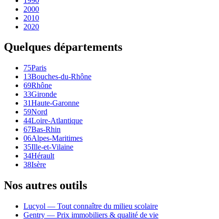
1990
2000
2010
2020
Quelques départements
75
Paris
13
Bouches-du-Rhône
69
Rhône
33
Gironde
31
Haute-Garonne
59
Nord
44
Loire-Atlantique
67
Bas-Rhin
06
Alpes-Maritimes
35
Ille-et-Vilaine
34
Hérault
38
Isère
Nos autres outils
Lucyol — Tout connaître du milieu scolaire
Gentry — Prix immobiliers & qualité de vie