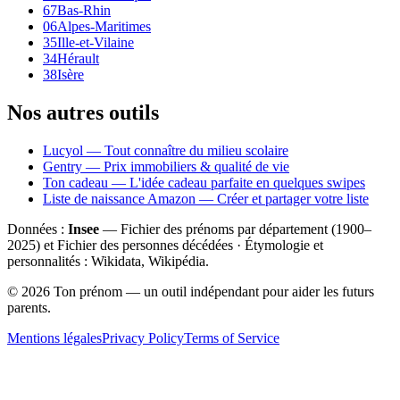
67
Bas-Rhin
06
Alpes-Maritimes
35
Ille-et-Vilaine
34
Hérault
38
Isère
Nos autres outils
Lucyol — Tout connaître du milieu scolaire
Gentry — Prix immobiliers & qualité de vie
Ton cadeau — L'idée cadeau parfaite en quelques swipes
Liste de naissance Amazon — Créer et partager votre liste
Données :
Insee
— Fichier des prénoms par département (1900–
2025
) et Fichier des personnes décédées · Étymologie et
personnalités : Wikidata, Wikipédia.
©
2026
Ton prénom — un outil indépendant pour aider les futurs
parents.
Mentions légales
Privacy Policy
Terms of Service