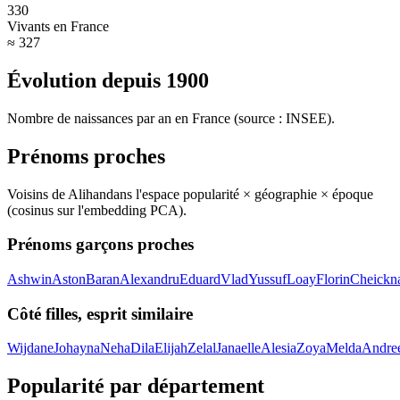
330
Vivants en France
≈ 327
Évolution depuis
1900
Nombre de naissances par an en France (source : INSEE).
Prénoms proches
Voisins de
Alihan
dans l'espace popularité × géographie × époque
(cosinus sur l'embedding PCA).
Prénoms garçons proches
Ashwin
Aston
Baran
Alexandru
Eduard
Vlad
Yussuf
Loay
Florin
Cheickn
Côté filles, esprit similaire
Wijdane
Johayna
Neha
Dila
Elijah
Zelal
Janaelle
Alesia
Zoya
Melda
Andre
Popularité par département