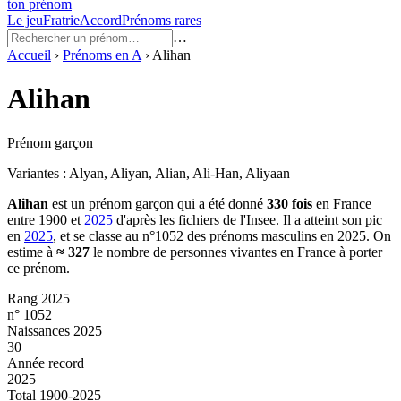
ton prénom
Le jeu
Fratrie
Accord
Prénoms rares
…
Accueil
›
Prénoms en
A
›
Alihan
Alihan
Prénom garçon
Variantes :
Alyan, Aliyan, Alian, Ali-Han, Aliyaan
Alihan
est un prénom
garçon
qui a été donné
330
fois
en France
entre
1900
et
2025
d'après les fichiers de l'Insee. Il a atteint son pic
en
2025
, et se classe au n°1052 des prénoms masculins en 2025.
On
estime à
≈
327
le nombre de personnes vivantes en France à porter
ce prénom.
Rang 2025
n° 1052
Naissances 2025
30
Année record
2025
Total 1900-2025