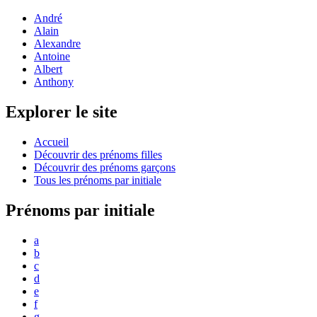
André
Alain
Alexandre
Antoine
Albert
Anthony
Explorer le site
Accueil
Découvrir des prénoms filles
Découvrir des prénoms garçons
Tous les prénoms par initiale
Prénoms par initiale
a
b
c
d
e
f
g