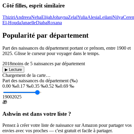
Côté filles, esprit similaire
Thiziri
Andreea
Neha
Elijah
Johayna
Zelal
Yulia
Alesia
Leilani
Nilya
Cere
El-Houda
Janaelle
Diaba
Roxana
Popularité par département
Part des naissances du département portant ce prénom, entre
1900
et
2025
. Glisse le curseur pour voyager dans le temps.
2018
moins de 5 naissances par département
▶ Lecture
Chargement de la carte…
Part des naissances du département (‰)
0.00 ‰
0.17 ‰
0.35 ‰
0.52 ‰
0.69 ‰
1900
2025
🎁
Ashwin
est dans votre liste ?
Pensez à créer votre liste de naissance sur Amazon pour partager vos
envies avec vos proches — c'est gratuit et facile à partager.