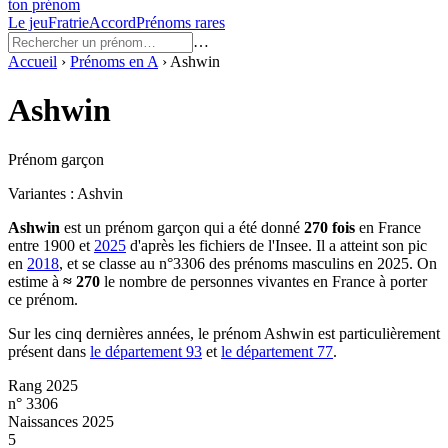
ton prénom
Le jeu
Fratrie
Accord
Prénoms rares
…
Accueil
›
Prénoms en
A
›
Ashwin
Ashwin
Prénom garçon
Variantes :
Ashvin
Ashwin
est un prénom
garçon
qui a été donné
270
fois
en France
entre
1900
et
2025
d'après les fichiers de l'Insee. Il a atteint son pic
en
2018
, et se classe au n°3306 des prénoms masculins en 2025.
On
estime à
≈
270
le nombre de personnes vivantes en France à porter
ce prénom.
Sur les cinq dernières années, le prénom
Ashwin
est particulièrement
présent dans
le département
93
et
le département
77
.
Rang 2025
n° 3306
Naissances 2025
5