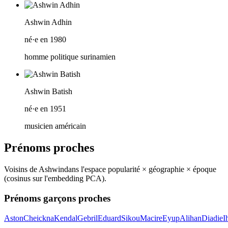
Ashwin Adhin
né·e en 1980
homme politique surinamien
Ashwin Batish
né·e en 1951
musicien américain
Prénoms proches
Voisins de
Ashwin
dans l'espace popularité × géographie × époque
(cosinus sur l'embedding PCA).
Prénoms garçons proches
Aston
Cheickna
Kendal
Gebril
Eduard
Sikou
Macire
Eyup
Alihan
Diadie
I