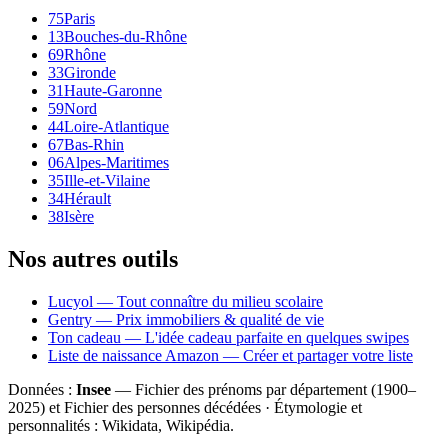
75
Paris
13
Bouches-du-Rhône
69
Rhône
33
Gironde
31
Haute-Garonne
59
Nord
44
Loire-Atlantique
67
Bas-Rhin
06
Alpes-Maritimes
35
Ille-et-Vilaine
34
Hérault
38
Isère
Nos autres outils
Lucyol — Tout connaître du milieu scolaire
Gentry — Prix immobiliers & qualité de vie
Ton cadeau — L'idée cadeau parfaite en quelques swipes
Liste de naissance Amazon — Créer et partager votre liste
Données :
Insee
— Fichier des prénoms par département (1900–
2025
) et Fichier des personnes décédées · Étymologie et
personnalités : Wikidata, Wikipédia.