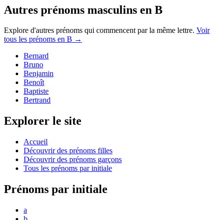
Autres prénoms
masculins
en
B
Explore d'autres prénoms qui commencent par la même lettre.
Voir
tous les prénoms en
B
→
Bernard
Bruno
Benjamin
Benoît
Baptiste
Bertrand
Explorer le site
Accueil
Découvrir des prénoms filles
Découvrir des prénoms garçons
Tous les prénoms par initiale
Prénoms par initiale
a
b