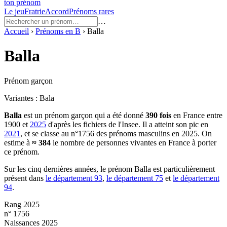
ton prénom
Le jeu
Fratrie
Accord
Prénoms rares
…
Accueil
›
Prénoms en
B
›
Balla
Balla
Prénom garçon
Variantes :
Bala
Balla
est un prénom
garçon
qui a été donné
390
fois
en France entre
1900
et
2025
d'après les fichiers de l'Insee. Il a atteint son pic en
2021
, et se classe au n°1756 des prénoms masculins en 2025.
On
estime à
≈
384
le nombre de personnes vivantes en France à porter
ce prénom.
Sur les cinq dernières années, le prénom
Balla
est particulièrement
présent dans
le département
93
,
le département
75
et
le département
94
.
Rang 2025
n° 1756
Naissances 2025