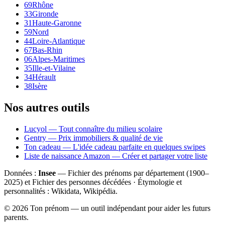
69
Rhône
33
Gironde
31
Haute-Garonne
59
Nord
44
Loire-Atlantique
67
Bas-Rhin
06
Alpes-Maritimes
35
Ille-et-Vilaine
34
Hérault
38
Isère
Nos autres outils
Lucyol — Tout connaître du milieu scolaire
Gentry — Prix immobiliers & qualité de vie
Ton cadeau — L'idée cadeau parfaite en quelques swipes
Liste de naissance Amazon — Créer et partager votre liste
Données :
Insee
— Fichier des prénoms par département (1900–
2025
) et Fichier des personnes décédées · Étymologie et
personnalités : Wikidata, Wikipédia.
©
2026
Ton prénom — un outil indépendant pour aider les futurs
parents.