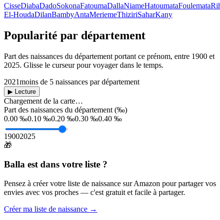
Cisse
Diaba
Dado
Sokona
Fatouma
Dalla
Niame
Hatoumata
Foulemata
Ri
El-Houda
Dilan
Bamby
Anta
Merieme
Thiziri
Sahar
Kany
Popularité par département
Part des naissances du département portant ce prénom, entre
1900
et
2025
. Glisse le curseur pour voyager dans le temps.
2021
moins de 5 naissances par département
▶ Lecture
Chargement de la carte…
Part des naissances du département (‰)
0.00 ‰
0.10 ‰
0.20 ‰
0.30 ‰
0.40 ‰
1900
2025
🎁
Balla
est dans votre liste ?
Pensez à créer votre liste de naissance sur Amazon pour partager vos
envies avec vos proches — c'est gratuit et facile à partager.
Créer ma liste de naissance →