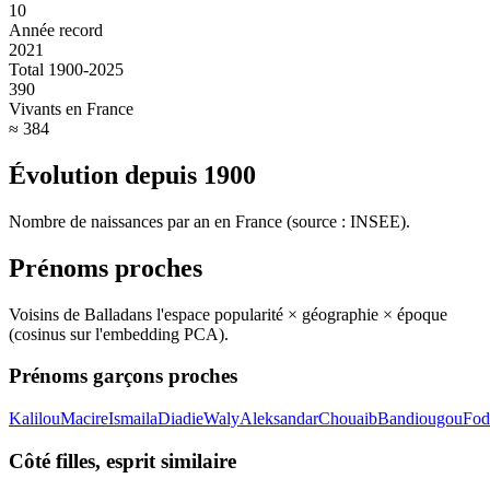
10
Année record
2021
Total 1900-2025
390
Vivants en France
≈ 384
Évolution depuis
1900
Nombre de naissances par an en France (source : INSEE).
Prénoms proches
Voisins de
Balla
dans l'espace popularité × géographie × époque
(cosinus sur l'embedding PCA).
Prénoms garçons proches
Kalilou
Macire
Ismaila
Diadie
Waly
Aleksandar
Chouaib
Bandiougou
Fod
Côté filles, esprit similaire