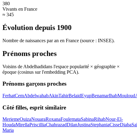
380
Vivants en France
≈ 345
Évolution depuis
1900
Nombre de naissances par an en France (source : INSEE).
Prénoms proches
Voisins de
Abdelhadi
dans l'espace popularité × géographie ×
époque (cosinus sur l'embedding PCA).
Prénoms garçons proches
Ferhat
Cem
Abdelwahab
Akin
Tahir
Belaid
Eyup
Benamar
Ihab
Mouloud
Côté filles, esprit similaire
Merieme
Ouiza
Nouara
Roxana
Foulemata
Sabina
Rihab
Nour-El-
Houda
Mirella
Priscillia
Chahrazad
Dilan
Justina
Stephania
Cisse
Diaba
Sa
Maria