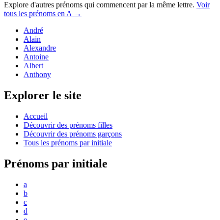
Explore d'autres prénoms qui commencent par la même lettre.
Voir
tous les prénoms en
A
→
André
Alain
Alexandre
Antoine
Albert
Anthony
Explorer le site
Accueil
Découvrir des prénoms filles
Découvrir des prénoms garçons
Tous les prénoms par initiale
Prénoms par initiale
a
b
c
d
e