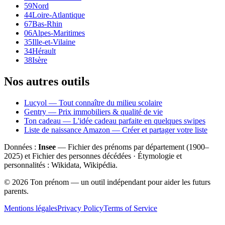
59
Nord
44
Loire-Atlantique
67
Bas-Rhin
06
Alpes-Maritimes
35
Ille-et-Vilaine
34
Hérault
38
Isère
Nos autres outils
Lucyol — Tout connaître du milieu scolaire
Gentry — Prix immobiliers & qualité de vie
Ton cadeau — L'idée cadeau parfaite en quelques swipes
Liste de naissance Amazon — Créer et partager votre liste
Données :
Insee
— Fichier des prénoms par département (1900–
2025
) et Fichier des personnes décédées · Étymologie et
personnalités : Wikidata, Wikipédia.
©
2026
Ton prénom — un outil indépendant pour aider les futurs
parents.
Mentions légales
Privacy Policy
Terms of Service