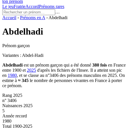
ton prénom
Le jeu
Fratrie
Accord
Prénoms rares
…
Accueil
›
Prénoms en
A
›
Abdelhadi
Abdelhadi
Prénom garçon
Variantes :
Abdel-Hadi
Abdelhadi
est un prénom
garçon
qui a été donné
380
fois
en France
entre
1900
et
2025
d'après les fichiers de l'Insee. Il a atteint son pic
en
1980
, et se classe au n°3406 des prénoms masculins en 2025.
On
estime à
≈
345
le nombre de personnes vivantes en France à porter
ce prénom.
Rang 2025
n° 3406
Naissances 2025
5
Année record
1980
Total 1900-2025