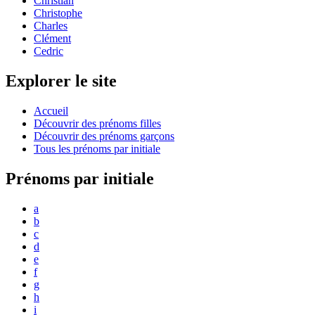
Christian
Christophe
Charles
Clément
Cedric
Explorer le site
Accueil
Découvrir des prénoms filles
Découvrir des prénoms garçons
Tous les prénoms par initiale
Prénoms par initiale
a
b
c
d
e
f
g
h
i