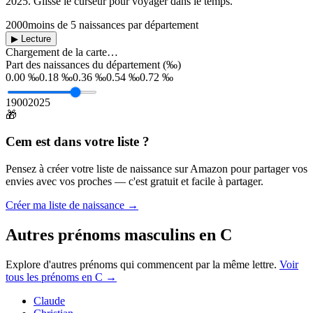
2025
. Glisse le curseur pour voyager dans le temps.
2000
moins de 5 naissances par département
▶ Lecture
Chargement de la carte…
Part des naissances du département (‰)
0.00 ‰
0.18 ‰
0.36 ‰
0.54 ‰
0.72 ‰
1900
2025
🎁
Cem
est dans votre liste ?
Pensez à créer votre liste de naissance sur Amazon pour partager vos
envies avec vos proches — c'est gratuit et facile à partager.
Créer ma liste de naissance →
Autres prénoms
masculins
en
C
Explore d'autres prénoms qui commencent par la même lettre.
Voir
tous les prénoms en
C
→
Claude