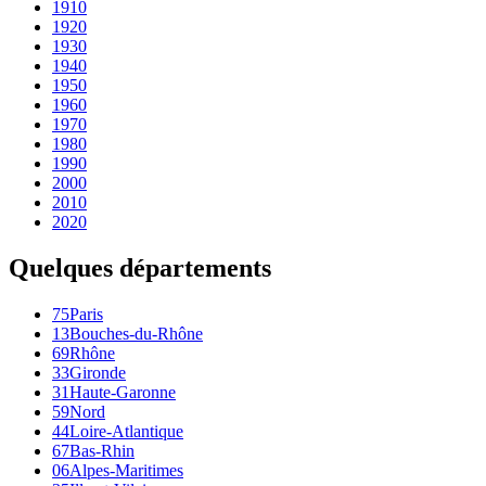
1910
1920
1930
1940
1950
1960
1970
1980
1990
2000
2010
2020
Quelques départements
75
Paris
13
Bouches-du-Rhône
69
Rhône
33
Gironde
31
Haute-Garonne
59
Nord
44
Loire-Atlantique
67
Bas-Rhin
06
Alpes-Maritimes