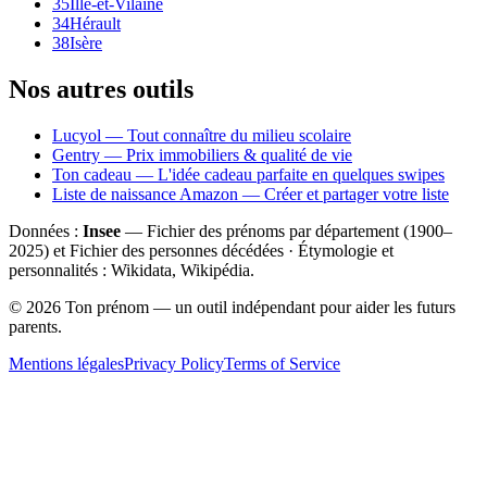
35
Ille-et-Vilaine
34
Hérault
38
Isère
Nos autres outils
Lucyol — Tout connaître du milieu scolaire
Gentry — Prix immobiliers & qualité de vie
Ton cadeau — L'idée cadeau parfaite en quelques swipes
Liste de naissance Amazon — Créer et partager votre liste
Données :
Insee
— Fichier des prénoms par département (1900–
2025
) et Fichier des personnes décédées · Étymologie et
personnalités : Wikidata, Wikipédia.
©
2026
Ton prénom — un outil indépendant pour aider les futurs
parents.
Mentions légales
Privacy Policy
Terms of Service