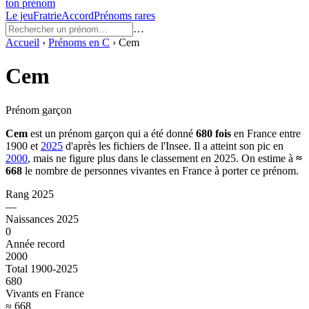
ton prénom
Le jeu
Fratrie
Accord
Prénoms rares
…
Accueil
›
Prénoms en
C
›
Cem
Cem
Prénom garçon
Cem
est un prénom
garçon
qui a été donné
680
fois
en France entre
1900
et
2025
d'après les fichiers de l'Insee. Il a atteint son pic en
2000
, mais ne figure plus dans le classement en 2025.
On estime à
≈
668
le nombre de personnes vivantes en France à porter ce prénom.
Rang 2025
—
Naissances 2025
0
Année record
2000
Total 1900-2025
680
Vivants en France
≈ 668