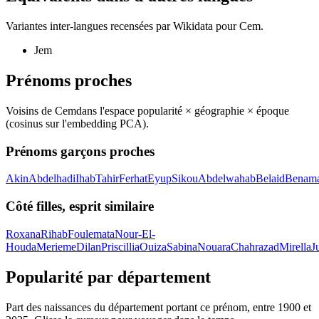
Variantes inter-langues recensées par Wikidata pour
Cem
.
Jem
Prénoms proches
Voisins de
Cem
dans l'espace popularité × géographie × époque
(cosinus sur l'embedding PCA).
Prénoms garçons proches
Akin
Abdelhadi
Ihab
Tahir
Ferhat
Eyup
Sikou
Abdelwahab
Belaid
Benam
Côté filles, esprit similaire
Roxana
Rihab
Foulemata
Nour-El-
Houda
Merieme
Dilan
Priscillia
Ouiza
Sabina
Nouara
Chahrazad
Mirella
J
Popularité par département
Part des naissances du département portant ce prénom, entre
1900
et