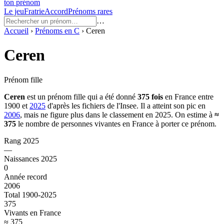
ton prénom
Le jeu
Fratrie
Accord
Prénoms rares
…
Accueil
›
Prénoms en
C
›
Ceren
Ceren
Prénom fille
Ceren
est un prénom
fille
qui a été donné
375
fois
en France entre
1900
et
2025
d'après les fichiers de l'Insee. Il a atteint son pic en
2006
, mais ne figure plus dans le classement en 2025.
On estime à
≈
375
le nombre de personnes vivantes en France à porter ce prénom.
Rang 2025
—
Naissances 2025
0
Année record
2006
Total 1900-2025
375
Vivants en France
≈ 375