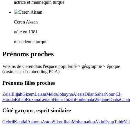
actrice et mannequin turque
Ceren Aksan
né·e en 1981
musicienne turque
Prénoms proches
Voisins de
Ceren
dans l'espace popularité × géographie × époque
(cosinus sur l'embedding PCA).
Prénoms filles proches
Zelal
Elijah
Gizem
Laissa
Melda
Johayna
Alesia
Dilan
Sahar
Nour-El-
Houda
Rihab
Roxana
Leilani
Neha
Thiziri
Foulemata
Wijdane
Diaba
Chah
Côté garçons, esprit similaire
Gebril
Kendal
Ashwin
Aston
Sikou
Ihab
Mohamadou
Akin
Eyup
Tahir
Ya