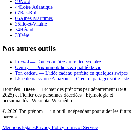
59
Nord
44
Loire-Atlantique
67
Bas-Rhin
06
Alpes-Maritimes
35
Ille-et-Vilaine
34
Hérault
38
Isère
Nos autres outils
Lucyol — Tout connaître du milieu scolaire
Gentry — Prix immobiliers & qualité de vie
Ton cadeau — L'idée cadeau parfaite en quelques swipes
Liste de naissance Amazon — Créer et partager votre liste
Données :
Insee
— Fichier des prénoms par département (1900–
2025
) et Fichier des personnes décédées · Étymologie et
personnalités : Wikidata, Wikipédia.
©
2026
Ton prénom — un outil indépendant pour aider les futurs
parents.
Mentions légales
Privacy Policy
Terms of Service