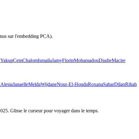
inus sur l'embedding PCA).
a
Yakup
Cem
Chalom
Ismaila
Jamy
Florin
Mohamadou
Diadie
Macire
a
Alesia
Janaelle
Melda
Wijdane
Nour-El-Houda
Roxana
Sahar
Dilan
Rihab
2025
. Glisse le curseur pour voyager dans le temps.