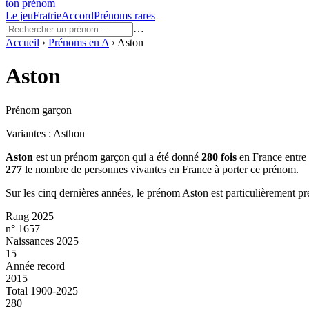
ton prénom
Le jeu
Fratrie
Accord
Prénoms rares
…
Accueil
›
Prénoms en
A
›
Aston
Aston
Prénom garçon
Variantes :
Asthon
Aston
est un prénom
garçon
qui a été donné
280
fois
en France entre
277
le nombre de personnes vivantes en France à porter ce prénom.
Sur les cinq dernières années, le prénom
Aston
est particulièrement pr
Rang 2025
n° 1657
Naissances 2025
15
Année record
2015
Total 1900-2025
280