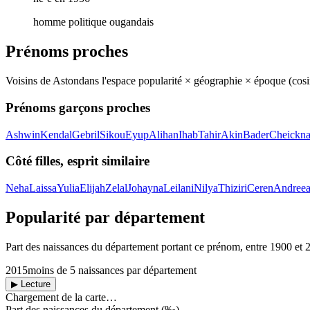
homme politique ougandais
Prénoms proches
Voisins de
Aston
dans l'espace popularité × géographie × époque (cos
Prénoms garçons proches
Ashwin
Kendal
Gebril
Sikou
Eyup
Alihan
Ihab
Tahir
Akin
Bader
Cheickn
Côté filles, esprit similaire
Neha
Laissa
Yulia
Elijah
Zelal
Johayna
Leilani
Nilya
Thiziri
Ceren
Andree
Popularité par département
Part des naissances du département portant ce prénom, entre
1900
et
2015
moins de 5 naissances par département
▶ Lecture
Chargement de la carte…
Part des naissances du département (‰)