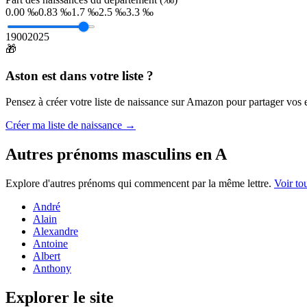
0.00 ‰
0.83 ‰
1.7 ‰
2.5 ‰
3.3 ‰
1900
2025
🎁
Aston
est dans votre liste ?
Pensez à créer votre liste de naissance sur Amazon pour partager vos en
Créer ma liste de naissance →
Autres prénoms
masculins
en
A
Explore d'autres prénoms qui commencent par la même lettre.
Voir to
André
Alain
Alexandre
Antoine
Albert
Anthony
Explorer le site