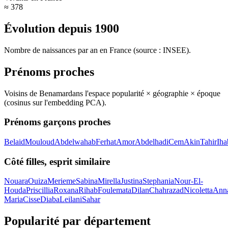
≈ 378
Évolution depuis
1900
Nombre de naissances par an en France (source : INSEE).
Prénoms proches
Voisins de
Benamar
dans l'espace popularité × géographie × époque
(cosinus sur l'embedding PCA).
Prénoms garçons proches
Belaid
Mouloud
Abdelwahab
Ferhat
Amor
Abdelhadi
Cem
Akin
Tahir
Iha
Côté filles, esprit similaire
Nouara
Ouiza
Merieme
Sabina
Mirella
Justina
Stephania
Nour-El-
Houda
Priscillia
Roxana
Rihab
Foulemata
Dilan
Chahrazad
Nicoletta
Ann
Maria
Cisse
Diaba
Leilani
Sahar
Popularité par département