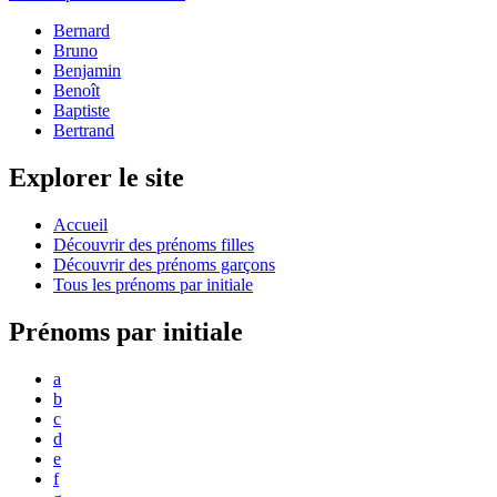
Bernard
Bruno
Benjamin
Benoît
Baptiste
Bertrand
Explorer le site
Accueil
Découvrir des prénoms filles
Découvrir des prénoms garçons
Tous les prénoms par initiale
Prénoms par initiale
a
b
c
d
e
f