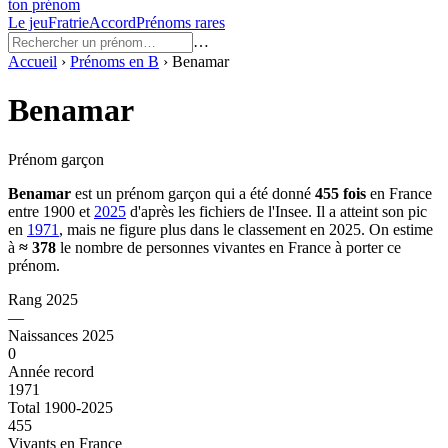
ton prénom
Le jeu
Fratrie
Accord
Prénoms rares
…
Accueil
›
Prénoms en
B
›
Benamar
Benamar
Prénom garçon
Benamar
est un prénom
garçon
qui a été donné
455
fois
en France
entre
1900
et
2025
d'après les fichiers de l'Insee. Il a atteint son pic
en
1971
, mais ne figure plus dans le classement en 2025.
On estime
à
≈
378
le nombre de personnes vivantes en France à porter ce
prénom.
Rang 2025
—
Naissances 2025
0
Année record
1971
Total 1900-2025
455
Vivants en France