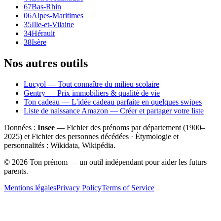
67
Bas-Rhin
06
Alpes-Maritimes
35
Ille-et-Vilaine
34
Hérault
38
Isère
Nos autres outils
Lucyol — Tout connaître du milieu scolaire
Gentry — Prix immobiliers & qualité de vie
Ton cadeau — L'idée cadeau parfaite en quelques swipes
Liste de naissance Amazon — Créer et partager votre liste
Données :
Insee
— Fichier des prénoms par département (1900–
2025
) et Fichier des personnes décédées · Étymologie et
personnalités : Wikidata, Wikipédia.
©
2026
Ton prénom — un outil indépendant pour aider les futurs
parents.
Mentions légales
Privacy Policy
Terms of Service