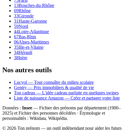
75
Paris
13
Bouches-du-Rhône
69
Rhône
33
Gironde
31
Haute-Garonne
59
Nord
44
Loire-Atlantique
67
Bas-Rhin
06
Alpes-Maritimes
35
Ille-et-Vilaine
34
Hérault
38
Isère
Nos autres outils
Lucyol — Tout connaître du milieu scolaire
Gentry — Prix immobiliers & qualité de vie
Ton cadeau — L'idée cadeau parfaite en quelques swipes
Liste de naissance Amazon — Créer et partager votre liste
Données :
Insee
— Fichier des prénoms par département (1900–
2025
) et Fichier des personnes décédées · Étymologie et
personnalités : Wikidata, Wikipédia.
©
2026
Ton prénom — un outil indépendant pour aider les futurs