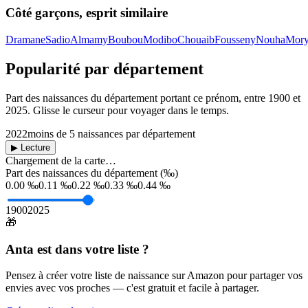
Côté garçons, esprit similaire
Dramane
Sadio
Almamy
Boubou
Modibo
Chouaib
Fousseny
Nouha
Mor
Popularité par département
Part des naissances du département portant ce prénom, entre
1900
et
2025
. Glisse le curseur pour voyager dans le temps.
2022
moins de 5 naissances par département
▶ Lecture
Chargement de la carte…
Part des naissances du département (‰)
0.00 ‰
0.11 ‰
0.22 ‰
0.33 ‰
0.44 ‰
1900
2025
🎁
Anta
est dans votre liste ?
Pensez à créer votre liste de naissance sur Amazon pour partager vos
envies avec vos proches — c'est gratuit et facile à partager.