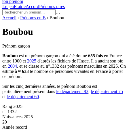
ton prénom
Le jeu
Fratrie
Accord
Prénoms rares
…
Accueil
›
Prénoms en
B
›
Boubou
Boubou
Prénom garçon
Boubou
est un prénom
garçon
qui a été donné
655
fois
en France
entre
1900
et
2025
d'après les fichiers de l'Insee. Il a atteint son pic
en
2004
, et se classe au n°1332 des prénoms masculins en 2025.
On
estime à
≈
633
le nombre de personnes vivantes en France à porter
ce prénom.
Sur les cinq dernières années, le prénom
Boubou
est
particulièrement présent dans
le département
93
,
le département
75
et
le département
60
.
Rang 2025
n° 1332
Naissances 2025
20
Année record