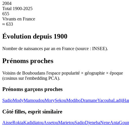
2004
Total 1900-2025
655
Vivants en France
≈ 633
Évolution depuis
1900
Nombre de naissances par an en France (source : INSEE).
Prénoms proches
Voisins de
Boubou
dans l'espace popularité × géographie × époque
(cosinus sur l'embedding PCA).
Prénoms garçons proches
Sadio
Mody
Mamoudou
Mory
Sekou
Modibo
Dramane
Yacouba
Ladji
Ha
Côté filles, esprit similaire
Aisse
Rokia
Kadidiatou
Assetou
Marietou
Sadio
Djeneba
Nene
Anta
Goun