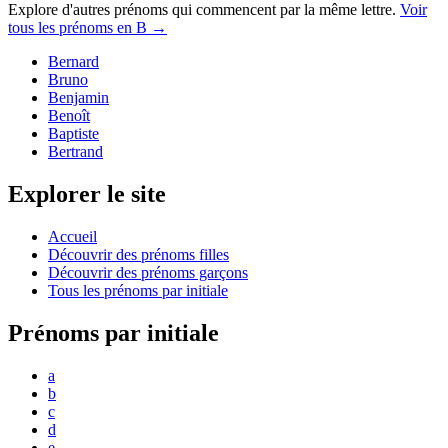
Explore d'autres prénoms qui commencent par la même lettre.
Voir
tous les prénoms en
B
→
Bernard
Bruno
Benjamin
Benoît
Baptiste
Bertrand
Explorer le site
Accueil
Découvrir des prénoms filles
Découvrir des prénoms garçons
Tous les prénoms par initiale
Prénoms par initiale
a
b
c
d
e