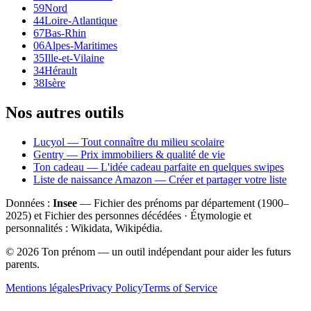
59
Nord
44
Loire-Atlantique
67
Bas-Rhin
06
Alpes-Maritimes
35
Ille-et-Vilaine
34
Hérault
38
Isère
Nos autres outils
Lucyol — Tout connaître du milieu scolaire
Gentry — Prix immobiliers & qualité de vie
Ton cadeau — L'idée cadeau parfaite en quelques swipes
Liste de naissance Amazon — Créer et partager votre liste
Données :
Insee
— Fichier des prénoms par département (1900–
2025
) et Fichier des personnes décédées · Étymologie et
personnalités : Wikidata, Wikipédia.
©
2026
Ton prénom — un outil indépendant pour aider les futurs
parents.
Mentions légales
Privacy Policy
Terms of Service