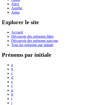
Alice
Aurélie
Anna
Explorer le site
Accueil
Découvrir des prénoms filles
Découvrir des prénoms garçons
Tous les prénoms par initiale
Prénoms par initiale
a
b
c
d
e
f
g
h
i
j