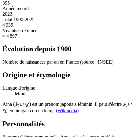
395
Année record
2023
Total 1900-2025
4 935
Vivants en France
≈ 4 897
Évolution depuis
1900
Nombre de naissances par an en France (source : INSEE).
Origine et étymologie
Langue d'origine
letton
Aina (あいな) est un prénom japonais féminin. Il peut s'écrire あい
な en hiragana ou en kanji.
(Wikipédia)
Personnalités
Figures célèbres prénommées
Ayna
, classées par notoriété