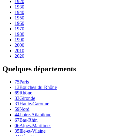
1920
1930
1940
1950
1960
1970
1980
1990
2000
2010
2020
Quelques départements
75
Paris
13
Bouches-du-Rhône
69
Rhône
33
Gironde
31
Haute-Garonne
59
Nord
44
Loire-Atlantique
67
Bas-Rhin
06
Alpes-Maritimes
35
Ille-et-Vilaine