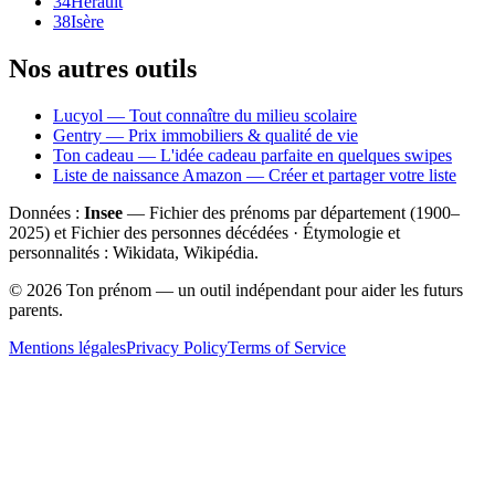
34
Hérault
38
Isère
Nos autres outils
Lucyol — Tout connaître du milieu scolaire
Gentry — Prix immobiliers & qualité de vie
Ton cadeau — L'idée cadeau parfaite en quelques swipes
Liste de naissance Amazon — Créer et partager votre liste
Données :
Insee
— Fichier des prénoms par département (1900–
2025
) et Fichier des personnes décédées · Étymologie et
personnalités : Wikidata, Wikipédia.
©
2026
Ton prénom — un outil indépendant pour aider les futurs
parents.
Mentions légales
Privacy Policy
Terms of Service