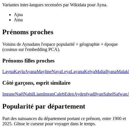
Variantes inter-langues recensées par Wikidata pour
Ayna
.
Ajna
Aina
Prénoms proches
Voisins de
Ayna
dans l'espace popularité × géographie × époque
(cosinus sur l'embedding PCA).
Prénoms filles proches
Layna
Kayla
Ayana
Mayline
Naya
Leya
Layana
Kelya
Malia
Ilyana
Malak
Côté garçons, esprit similaire
Imrane
Naël
Nahil
Liam
Imran
Caleb
Eden
Ayden
Iyad
Ilyan
Sahel
Safwan
Popularité par département
Part des naissances du département portant ce prénom, entre
1900
et
2025
. Glisse le curseur pour voyager dans le temps.