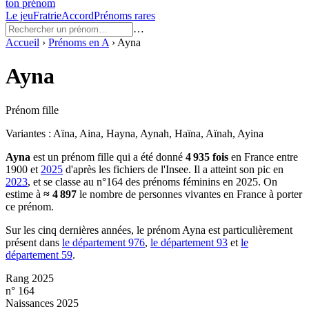
ton prénom
Le jeu
Fratrie
Accord
Prénoms rares
…
Accueil
›
Prénoms en
A
›
Ayna
Ayna
Prénom fille
Variantes :
Aïna, Aina, Hayna, Aynah, Haïna, Aïnah, Ayina
Ayna
est un prénom
fille
qui a été donné
4 935
fois
en France entre
1900
et
2025
d'après les fichiers de l'Insee. Il a atteint son pic en
2023
, et se classe au n°164 des prénoms féminins en 2025.
On
estime à
≈
4 897
le nombre de personnes vivantes en France à porter
ce prénom.
Sur les cinq dernières années, le prénom
Ayna
est particulièrement
présent dans
le département
976
,
le département
93
et
le
département
59
.
Rang 2025
n° 164
Naissances 2025