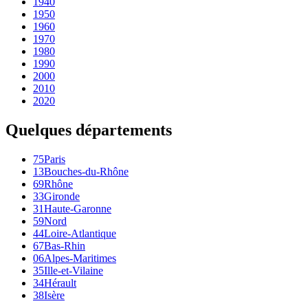
1940
1950
1960
1970
1980
1990
2000
2010
2020
Quelques départements
75
Paris
13
Bouches-du-Rhône
69
Rhône
33
Gironde
31
Haute-Garonne
59
Nord
44
Loire-Atlantique
67
Bas-Rhin
06
Alpes-Maritimes
35
Ille-et-Vilaine
34
Hérault
38
Isère