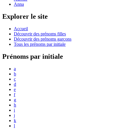
Anna
Explorer le site
Accueil
Découvrir des prénoms filles
Découvrir des prénoms garçons
Tous les prénoms par initiale
Prénoms par initiale
a
b
c
d
e
f
g
h
i
j
k
l