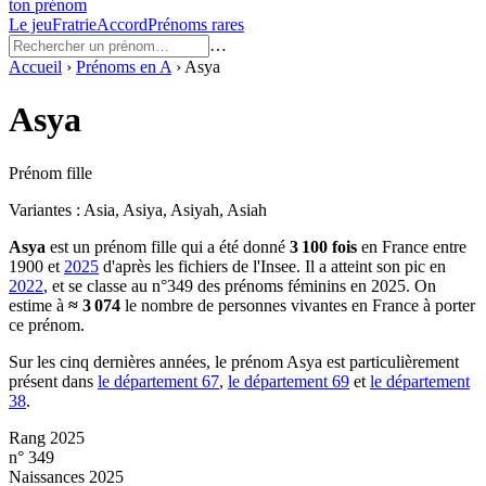
ton prénom
Le jeu
Fratrie
Accord
Prénoms rares
…
Accueil
›
Prénoms en
A
›
Asya
Asya
Prénom fille
Variantes :
Asia, Asiya, Asiyah, Asiah
Asya
est un prénom
fille
qui a été donné
3 100
fois
en France entre
1900
et
2025
d'après les fichiers de l'Insee. Il a atteint son pic en
2022
, et se classe au n°349 des prénoms féminins en 2025.
On
estime à
≈
3 074
le nombre de personnes vivantes en France à porter
ce prénom.
Sur les cinq dernières années, le prénom
Asya
est particulièrement
présent dans
le département
67
,
le département
69
et
le département
38
.
Rang 2025
n° 349
Naissances 2025