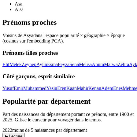
Asa
Aisa
Prénoms proches
Voisins de
Asya
dans l'espace popularité × géographie × époque
(cosinus sur l'embedding PCA).
Prénoms filles proches
Elif
Melek
Zeynep
Aylin
Esma
Feyza
Sena
Melisa
Amira
Marwa
Zehra
Ayl
Côté garçons, esprit similaire
Yusuf
Emir
Muhammed
Yasin
Eren
Kaan
Mahir
Kenan
Adem
Enes
Mehme
Popularité par département
Part des naissances du département portant ce prénom, entre
1900
et
2025
. Glisse le curseur pour voyager dans le temps.
2022
moins de 5 naissances par département
▶ Lecture