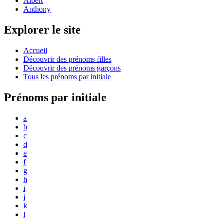
Albert
Anthony
Explorer le site
Accueil
Découvrir des prénoms filles
Découvrir des prénoms garçons
Tous les prénoms par initiale
Prénoms par initiale
a
b
c
d
e
f
g
h
i
j
k
l