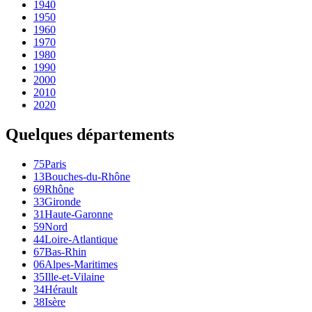
1940
1950
1960
1970
1980
1990
2000
2010
2020
Quelques départements
75
Paris
13
Bouches-du-Rhône
69
Rhône
33
Gironde
31
Haute-Garonne
59
Nord
44
Loire-Atlantique
67
Bas-Rhin
06
Alpes-Maritimes
35
Ille-et-Vilaine
34
Hérault
38
Isère