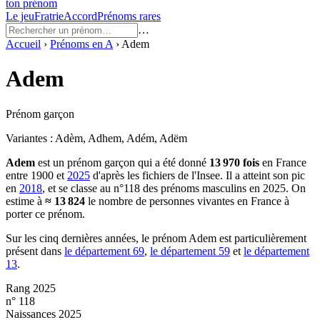
ton prénom
Le jeu
Fratrie
Accord
Prénoms rares
…
Accueil
›
Prénoms en
A
›
Adem
Adem
Prénom garçon
Variantes :
Adèm, Adhem, Adém, Adëm
Adem
est un prénom
garçon
qui a été donné
13 970
fois
en France
entre
1900
et
2025
d'après les fichiers de l'Insee. Il a atteint son pic
en
2018
, et se classe au n°118 des prénoms masculins en 2025.
On
estime à
≈
13 824
le nombre de personnes vivantes en France à
porter ce prénom.
Sur les cinq dernières années, le prénom
Adem
est particulièrement
présent dans
le département
69
,
le département
59
et
le département
13
.
Rang 2025
n° 118
Naissances 2025