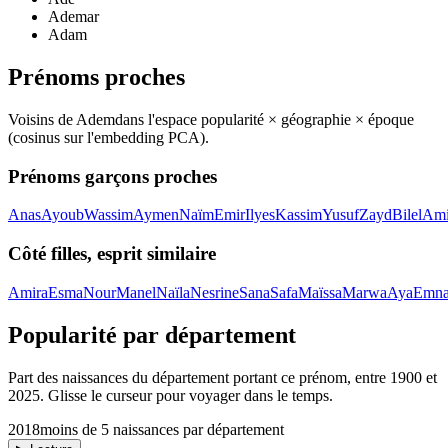
Ademar
Adam
Prénoms proches
Voisins de
Adem
dans l'espace popularité × géographie × époque
(cosinus sur l'embedding PCA).
Prénoms garçons proches
Anas
Ayoub
Wassim
Aymen
Naïm
Emir
Ilyes
Kassim
Yusuf
Zayd
Bilel
Ami
Côté filles, esprit similaire
Amira
Esma
Nour
Manel
Naïla
Nesrine
Sana
Safa
Maïssa
Marwa
Aya
Emn
Popularité par département
Part des naissances du département portant ce prénom, entre
1900
et
2025
. Glisse le curseur pour voyager dans le temps.
2018
moins de 5 naissances par département