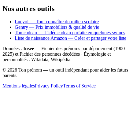
Nos autres outils
Lucyol — Tout connaître du milieu scolaire
Gentry — Prix immobiliers & qualité de vie
Ton cadeau — L'idée cadeau parfaite en quelques swipes
Liste de naissance Amazon — Créer et partager votre liste
Données :
Insee
— Fichier des prénoms par département (1900–
2025
) et Fichier des personnes décédées · Étymologie et
personnalités : Wikidata, Wikipédia.
©
2026
Ton prénom — un outil indépendant pour aider les futurs
parents.
Mentions légales
Privacy Policy
Terms of Service