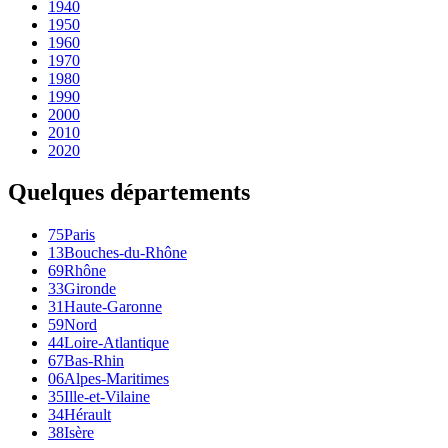
1940
1950
1960
1970
1980
1990
2000
2010
2020
Quelques départements
75
Paris
13
Bouches-du-Rhône
69
Rhône
33
Gironde
31
Haute-Garonne
59
Nord
44
Loire-Atlantique
67
Bas-Rhin
06
Alpes-Maritimes
35
Ille-et-Vilaine
34
Hérault
38
Isère