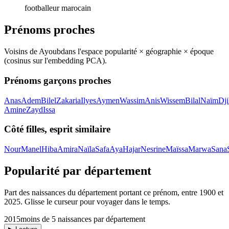
footballeur marocain
Prénoms proches
Voisins de
Ayoub
dans l'espace popularité × géographie × époque
(cosinus sur l'embedding PCA).
Prénoms garçons proches
Anas
Adem
Bilel
Zakaria
Ilyes
Aymen
Wassim
Anis
Wissem
Bilal
Naïm
Dji
Amine
Zayd
Issa
Côté filles, esprit similaire
Nour
Manel
Hiba
Amira
Naïla
Safa
Aya
Hajar
Nesrine
Maïssa
Marwa
Sana
Popularité par département
Part des naissances du département portant ce prénom, entre
1900
et
2025
. Glisse le curseur pour voyager dans le temps.
2015
moins de 5 naissances par département