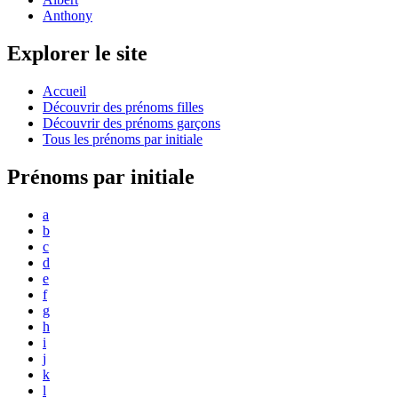
Anthony
Explorer le site
Accueil
Découvrir des prénoms filles
Découvrir des prénoms garçons
Tous les prénoms par initiale
Prénoms par initiale
a
b
c
d
e
f
g
h
i
j
k
l