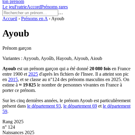
ton prénom
Le jeu
Fratrie
Accord
Prénoms rares
…
Accueil
›
Prénoms en
A
›
Ayoub
Ayoub
Prénom garçon
Variantes :
Ayyoub, Ayoûb, Hayoub, Aiyoub, Aioub
Ayoub
est un prénom
garçon
qui a été donné
20 080
fois
en France
entre
1900
et
2025
d'après les fichiers de l'Insee. Il a atteint son pic
en
2015
, et se classe au n°124 des prénoms masculins en 2025.
On
estime à
≈
19 825
le nombre de personnes vivantes en France à
porter ce prénom.
Sur les cinq dernières années, le prénom
Ayoub
est particulièrement
présent dans
le département
93
,
le département
69
et
le département
59
.
Rang 2025
n° 124
Naissances 2025