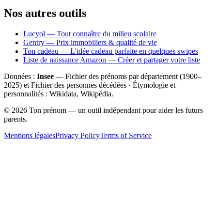
Nos autres outils
Lucyol — Tout connaître du milieu scolaire
Gentry — Prix immobiliers & qualité de vie
Ton cadeau — L'idée cadeau parfaite en quelques swipes
Liste de naissance Amazon — Créer et partager votre liste
Données :
Insee
— Fichier des prénoms par département (1900–
2025
) et Fichier des personnes décédées · Étymologie et
personnalités : Wikidata, Wikipédia.
©
2026
Ton prénom — un outil indépendant pour aider les futurs
parents.
Mentions légales
Privacy Policy
Terms of Service