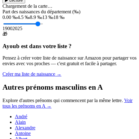
▶ Lecture
Chargement de la carte…
Part des naissances du département (‰)
0.00 ‰
4.5 ‰
8.9 ‰
13 ‰
18 ‰
1900
2025
🎁
Ayoub
est dans votre liste ?
Pensez à créer votre liste de naissance sur Amazon pour partager vos
envies avec vos proches — c'est gratuit et facile à partager.
Créer ma liste de naissance →
Autres prénoms
masculins
en
A
Explore d'autres prénoms qui commencent par la même lettre.
Voir
tous les prénoms en
A
→
André
Alain
Alexandre
Antoine
Albert