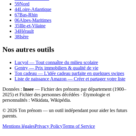
59
Nord
44
Loire-Atlantique
67
Bas-Rhin
06
Alpes-Maritimes
35
Ille-et-Vilaine
34
Hérault
38
Isère
Nos autres outils
Lucyol — Tout connaître du milieu scolaire
Gentry — Prix immobiliers & qualité de vie
Ton cadeau — L'idée cadeau parfaite en quelques swipes
Liste de naissance Amazon — Créer et partager votre liste
Données :
Insee
— Fichier des prénoms par département (1900–
2025
) et Fichier des personnes décédées · Étymologie et
personnalités : Wikidata, Wikipédia.
©
2026
Ton prénom — un outil indépendant pour aider les futurs
parents.
Mentions légales
Privacy Policy
Terms of Service