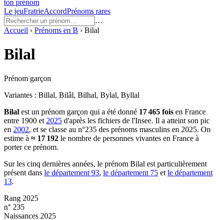
ton prénom
Le jeu
Fratrie
Accord
Prénoms rares
…
Accueil
›
Prénoms en
B
›
Bilal
Bilal
Prénom garçon
Variantes :
Billal, Bilâl, Bilhal, Bylal, Byllal
Bilal
est un prénom
garçon
qui a été donné
17 465
fois
en France
entre
1900
et
2025
d'après les fichiers de l'Insee. Il a atteint son pic
en
2002
, et se classe au n°235 des prénoms masculins en 2025.
On
estime à
≈
17 192
le nombre de personnes vivantes en France à
porter ce prénom.
Sur les cinq dernières années, le prénom
Bilal
est particulièrement
présent dans
le département
93
,
le département
75
et
le département
13
.
Rang 2025
n° 235
Naissances 2025