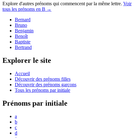
Explore d'autres prénoms qui commencent par la même lettre.
Voir
tous les prénoms en
B
→
Bernard
Bruno
Benjamin
Benoît
Baptiste
Bertrand
Explorer le site
Accueil
Découvrir des prénoms filles
Découvrir des prénoms garçons
Tous les prénoms par initiale
Prénoms par initiale
a
b
c
d