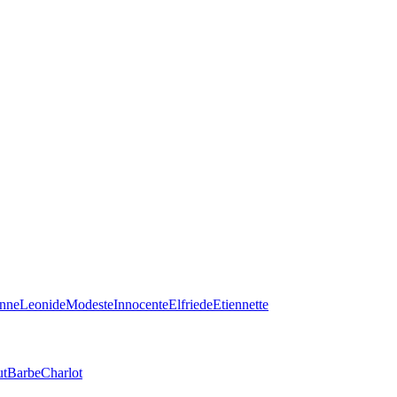
enne
Leonide
Modeste
Innocente
Elfriede
Etiennette
ut
Barbe
Charlot