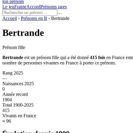
ton prénom
Le jeu
Fratrie
Accord
Prénoms rares
…
Accueil
›
Prénoms en
B
›
Bertrande
Bertrande
Prénom fille
Bertrande
est un prénom
fille
qui a été donné
415
fois
en France ent
nombre de personnes vivantes en France à porter ce prénom.
Rang 2025
—
Naissances 2025
0
Année record
1904
Total 1900-2025
415
Vivants en France
≈ 96