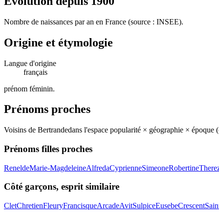
Évolution depuis
1900
Nombre de naissances par an en France (source : INSEE).
Origine et étymologie
Langue d'origine
français
prénom féminin
.
Prénoms proches
Voisins de
Bertrande
dans l'espace popularité × géographie × époque 
Prénoms filles proches
Renelde
Marie-Magdeleine
Alfreda
Cyprienne
Simeone
Robertine
There
Côté garçons, esprit similaire
Clet
Chretien
Fleury
Francisque
Arcade
Avit
Sulpice
Eusebe
Crescent
Sain