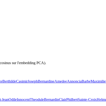
(cosinus sur l'embedding PCA).
ze
Berthilde
Casimir
Joseph
Bernardine
Amedee
Annoncia
Barbe
Maximili
t-Jean
Odile
Innocent
Theodule
Bernardin
Clair
Philbert
Sainte-Croix
Helm