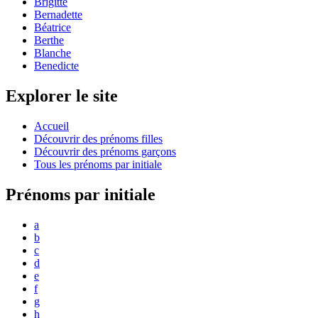
Brigitte
Bernadette
Béatrice
Berthe
Blanche
Benedicte
Explorer le site
Accueil
Découvrir des prénoms filles
Découvrir des prénoms garçons
Tous les prénoms par initiale
Prénoms par initiale
a
b
c
d
e
f
g
h