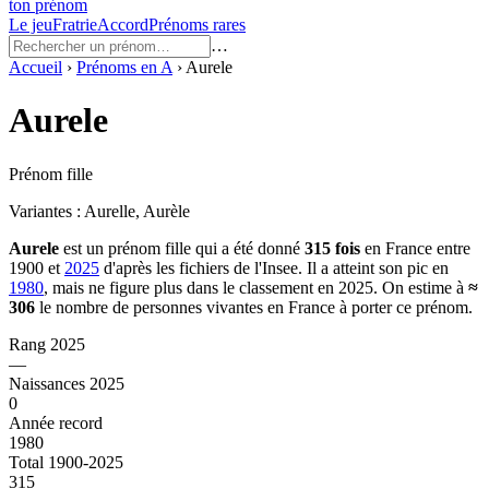
ton prénom
Le jeu
Fratrie
Accord
Prénoms rares
…
Accueil
›
Prénoms en
A
›
Aurele
Aurele
Prénom fille
Variantes :
Aurelle, Aurèle
Aurele
est un prénom
fille
qui a été donné
315
fois
en France entre
1900
et
2025
d'après les fichiers de l'Insee. Il a atteint son pic en
1980
, mais ne figure plus dans le classement en 2025.
On estime à
≈
306
le nombre de personnes vivantes en France à porter ce prénom.
Rang 2025
—
Naissances 2025
0
Année record
1980
Total 1900-2025
315