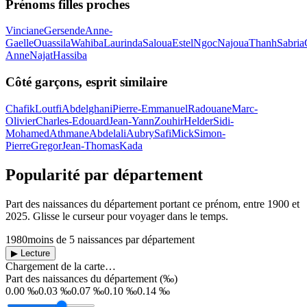
Prénoms filles proches
Vinciane
Gersende
Anne-
Gaelle
Ouassila
Wahiba
Laurinda
Saloua
Estel
Ngoc
Najoua
Thanh
Sabria
Anne
Najat
Hassiba
Côté garçons, esprit similaire
Chafik
Loutfi
Abdelghani
Pierre-Emmanuel
Radouane
Marc-
Olivier
Charles-Edouard
Jean-Yann
Zouhir
Helder
Sidi-
Mohamed
Athmane
Abdelali
Aubry
Safi
Mick
Simon-
Pierre
Gregor
Jean-Thomas
Kada
Popularité par département
Part des naissances du département portant ce prénom, entre
1900
et
2025
. Glisse le curseur pour voyager dans le temps.
1980
moins de 5 naissances par département
▶ Lecture
Chargement de la carte…
Part des naissances du département (‰)
0.00 ‰
0.03 ‰
0.07 ‰
0.10 ‰
0.14 ‰