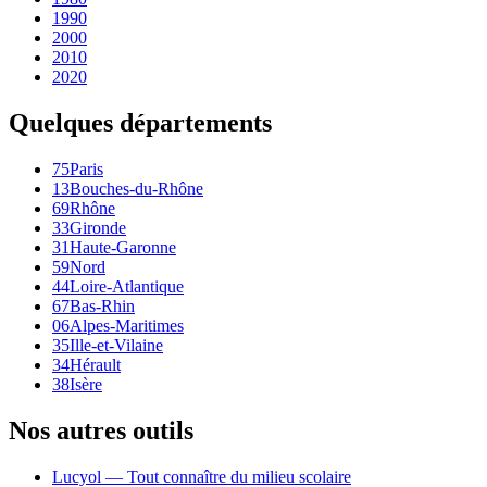
1990
2000
2010
2020
Quelques départements
75
Paris
13
Bouches-du-Rhône
69
Rhône
33
Gironde
31
Haute-Garonne
59
Nord
44
Loire-Atlantique
67
Bas-Rhin
06
Alpes-Maritimes
35
Ille-et-Vilaine
34
Hérault
38
Isère
Nos autres outils
Lucyol — Tout connaître du milieu scolaire