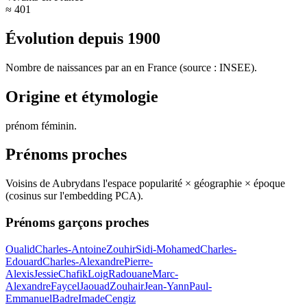
≈ 401
Évolution depuis
1900
Nombre de naissances par an en France (source : INSEE).
Origine et étymologie
prénom féminin
.
Prénoms proches
Voisins de
Aubry
dans l'espace popularité × géographie × époque
(cosinus sur l'embedding PCA).
Prénoms garçons proches
Oualid
Charles-Antoine
Zouhir
Sidi-Mohamed
Charles-
Edouard
Charles-Alexandre
Pierre-
Alexis
Jessie
Chafik
Loig
Radouane
Marc-
Alexandre
Faycel
Jaouad
Zouhair
Jean-Yann
Paul-
Emmanuel
Badre
Imade
Cengiz