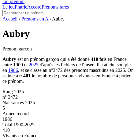
ton prénom
Le jeu
Fratrie
Accord
Prénoms rares
…
Accueil
›
Prénoms en
A
›
Aubry
Aubry
Prénom garçon
Aubry
est un prénom
garçon
qui a été donné
410
fois
en France
entre
1900
et
2025
d'après les fichiers de l'Insee. Il a atteint son pic
en
1986
, et se classe au n°3472 des prénoms masculins en 2025.
On
estime à
≈
401
le nombre de personnes vivantes en France à porter
ce prénom.
Rang 2025
n° 3472
Naissances 2025
5
Année record
1986
Total 1900-2025
410
Vivants en France