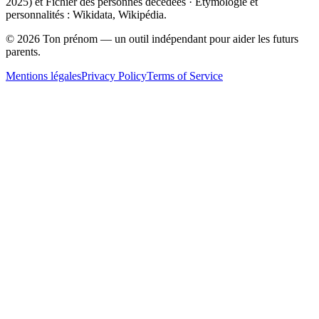
2025
) et Fichier des personnes décédées · Étymologie et
personnalités : Wikidata, Wikipédia.
©
2026
Ton prénom — un outil indépendant pour aider les futurs
parents.
Mentions légales
Privacy Policy
Terms of Service