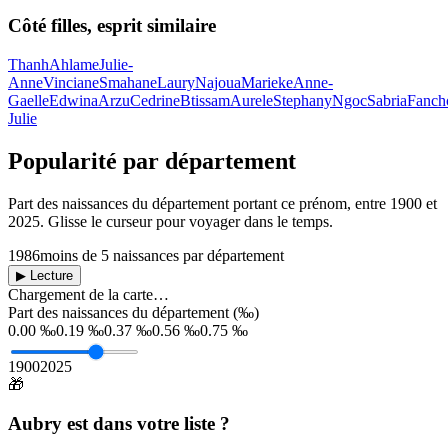
Côté filles, esprit similaire
Thanh
Ahlame
Julie-
Anne
Vinciane
Smahane
Laury
Najoua
Marieke
Anne-
Gaelle
Edwina
Arzu
Cedrine
Btissam
Aurele
Stephany
Ngoc
Sabria
Fanch
Julie
Popularité par département
Part des naissances du département portant ce prénom, entre
1900
et
2025
. Glisse le curseur pour voyager dans le temps.
1986
moins de 5 naissances par département
▶ Lecture
Chargement de la carte…
Part des naissances du département (‰)
0.00 ‰
0.19 ‰
0.37 ‰
0.56 ‰
0.75 ‰
1900
2025
🎁
Aubry
est dans votre liste ?