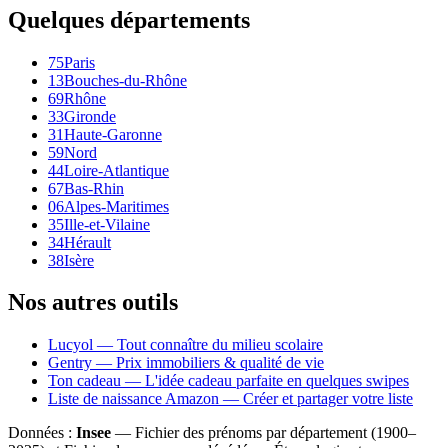
Quelques départements
75
Paris
13
Bouches-du-Rhône
69
Rhône
33
Gironde
31
Haute-Garonne
59
Nord
44
Loire-Atlantique
67
Bas-Rhin
06
Alpes-Maritimes
35
Ille-et-Vilaine
34
Hérault
38
Isère
Nos autres outils
Lucyol — Tout connaître du milieu scolaire
Gentry — Prix immobiliers & qualité de vie
Ton cadeau — L'idée cadeau parfaite en quelques swipes
Liste de naissance Amazon — Créer et partager votre liste
Données :
Insee
— Fichier des prénoms par département (1900–