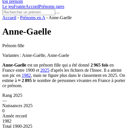
ton prénom
Le jeu
Fratrie
Accord
Prénoms rares
…
Accueil
›
Prénoms en
A
›
Anne-Gaelle
Anne-Gaelle
Prénom fille
Variantes :
Anne-Gaëlle, Anne-Gaele
Anne-Gaelle
est un prénom
fille
qui a été donné
2 965
fois
en
France entre
1900
et
2025
d'après les fichiers de l'Insee. Il a atteint
son pic en
1982
, mais ne figure plus dans le classement en 2025.
On
estime à
≈
2 895
le nombre de personnes vivantes en France à porter
ce prénom.
Rang 2025
—
Naissances 2025
0
Année record
1982
Total 1900-2025