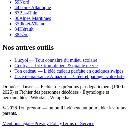
59
Nord
44
Loire-Atlantique
67
Bas-Rhin
06
Alpes-Maritimes
35
Ille-et-Vilaine
34
Hérault
38
Isère
Nos autres outils
Lucyol — Tout connaître du milieu scolaire
Gentry — Prix immobiliers & qualité de vie
Ton cadeau — L'idée cadeau parfaite en quelques swipes
Liste de naissance Amazon — Créer et partager votre liste
Données :
Insee
— Fichier des prénoms par département (1900–
2025
) et Fichier des personnes décédées · Étymologie et
personnalités : Wikidata, Wikipédia.
©
2026
Ton prénom — un outil indépendant pour aider les futurs
parents.
Mentions légales
Privacy Policy
Terms of Service