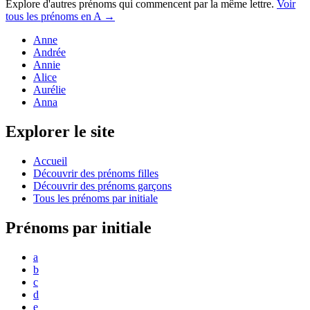
Explore d'autres prénoms qui commencent par la même lettre.
Voir
tous les prénoms en
A
→
Anne
Andrée
Annie
Alice
Aurélie
Anna
Explorer le site
Accueil
Découvrir des prénoms filles
Découvrir des prénoms garçons
Tous les prénoms par initiale
Prénoms par initiale
a
b
c
d
e