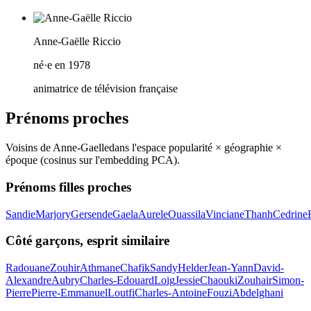
Anne-Gaëlle Riccio
né·e en 1978
animatrice de télévision française
Prénoms proches
Voisins de
Anne-Gaelle
dans l'espace popularité × géographie ×
époque (cosinus sur l'embedding PCA).
Prénoms filles proches
Sandie
Marjory
Gersende
Gaela
Aurele
Ouassila
Vinciane
Thanh
Cedrine
Côté garçons, esprit similaire
Radouane
Zouhir
Athmane
Chafik
Sandy
Helder
Jean-Yann
David-
Alexandre
Aubry
Charles-Edouard
Loig
Jessie
Chaouki
Zouhair
Simon-
Pierre
Pierre-Emmanuel
Loutfi
Charles-Antoine
Fouzi
Abdelghani