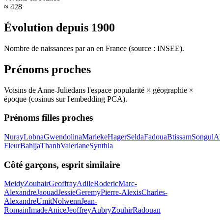
≈ 428
Évolution depuis
1900
Nombre de naissances par an en France (source : INSEE).
Prénoms proches
Voisins de
Anne-Julie
dans l'espace popularité × géographie ×
époque (cosinus sur l'embedding PCA).
Prénoms filles proches
Nuray
Lobna
Gwendolina
Marieke
Hager
Selda
Fadoua
Btissam
Songul
A
Fleur
Bahija
Thanh
Valeriane
Synthia
Côté garçons, esprit similaire
Meidy
Zouhair
Geoffray
Adile
Roderic
Marc-
Alexandre
Jaouad
Jessie
Geremy
Pierre-Alexis
Charles-
Alexandre
Umit
Nolwenn
Jean-
Romain
Imade
Anice
Jeoffrey
Aubry
Zouhir
Radouan