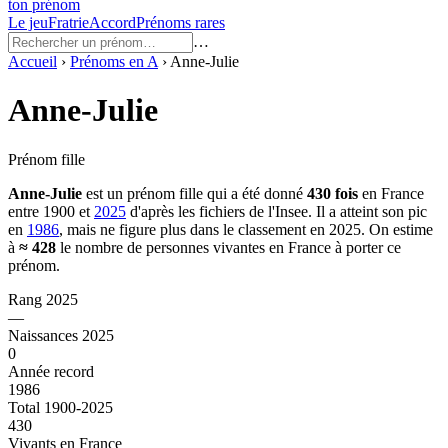
ton prénom
Le jeu
Fratrie
Accord
Prénoms rares
…
Accueil
›
Prénoms en
A
›
Anne-Julie
Anne-Julie
Prénom fille
Anne-Julie
est un prénom
fille
qui a été donné
430
fois
en France
entre
1900
et
2025
d'après les fichiers de l'Insee. Il a atteint son pic
en
1986
, mais ne figure plus dans le classement en 2025.
On estime
à
≈
428
le nombre de personnes vivantes en France à porter ce
prénom.
Rang 2025
—
Naissances 2025
0
Année record
1986
Total 1900-2025
430
Vivants en France