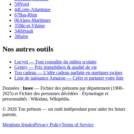
59
Nord
44
Loire-Atlantique
67
Bas-Rhin
06
Alpes-Maritimes
35
Ille-et-Vilaine
34
Hérault
38
Isère
Nos autres outils
Lucyol — Tout connaître du milieu scolaire
Gentry — Prix immobiliers & qualité de vie
Ton cadeau — L'idée cadeau parfaite en quelques swipes
Liste de naissance Amazon — Créer et partager votre liste
Données :
Insee
— Fichier des prénoms par département (1900–
2025
) et Fichier des personnes décédées · Étymologie et
personnalités : Wikidata, Wikipédia.
©
2026
Ton prénom — un outil indépendant pour aider les futurs
parents.
Mentions légales
Privacy Policy
Terms of Service