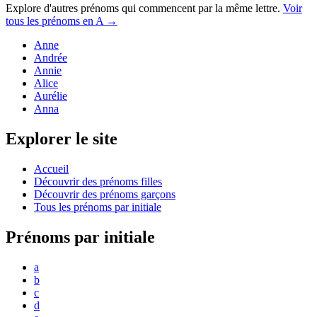
Explore d'autres prénoms qui commencent par la même lettre.
Voir
tous les prénoms en
A
→
Anne
Andrée
Annie
Alice
Aurélie
Anna
Explorer le site
Accueil
Découvrir des prénoms filles
Découvrir des prénoms garçons
Tous les prénoms par initiale
Prénoms par initiale
a
b
c
d