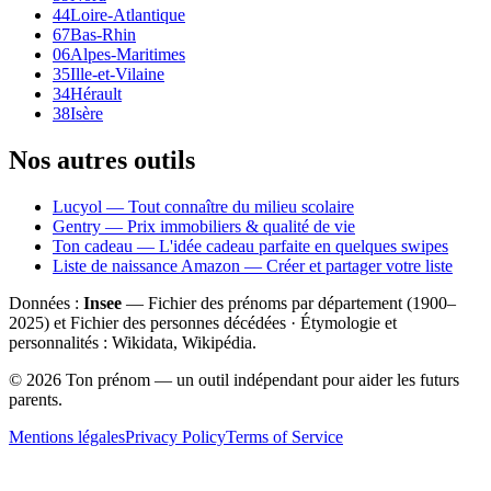
44
Loire-Atlantique
67
Bas-Rhin
06
Alpes-Maritimes
35
Ille-et-Vilaine
34
Hérault
38
Isère
Nos autres outils
Lucyol — Tout connaître du milieu scolaire
Gentry — Prix immobiliers & qualité de vie
Ton cadeau — L'idée cadeau parfaite en quelques swipes
Liste de naissance Amazon — Créer et partager votre liste
Données :
Insee
— Fichier des prénoms par département (1900–
2025
) et Fichier des personnes décédées · Étymologie et
personnalités : Wikidata, Wikipédia.
©
2026
Ton prénom — un outil indépendant pour aider les futurs
parents.
Mentions légales
Privacy Policy
Terms of Service