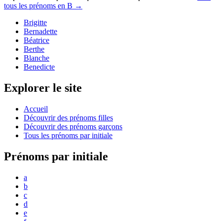
tous les prénoms en
B
→
Brigitte
Bernadette
Béatrice
Berthe
Blanche
Benedicte
Explorer le site
Accueil
Découvrir des prénoms filles
Découvrir des prénoms garçons
Tous les prénoms par initiale
Prénoms par initiale
a
b
c
d
e