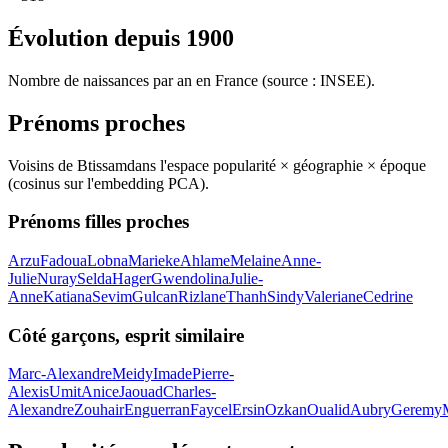
Évolution depuis
1900
Nombre de naissances par an en France (source : INSEE).
Prénoms proches
Voisins de
Btissam
dans l'espace popularité × géographie × époque
(cosinus sur l'embedding PCA).
Prénoms filles proches
Arzu
Fadoua
Lobna
Marieke
Ahlame
Melaine
Anne-
Julie
Nuray
Selda
Hager
Gwendolina
Julie-
Anne
Katiana
Sevim
Gulcan
Rizlane
Thanh
Sindy
Valeriane
Cedrine
Côté garçons, esprit similaire
Marc-Alexandre
Meidy
Imade
Pierre-
Alexis
Umit
Anice
Jaouad
Charles-
Alexandre
Zouhair
Enguerran
Faycel
Ersin
Ozkan
Oualid
Aubry
Geremy