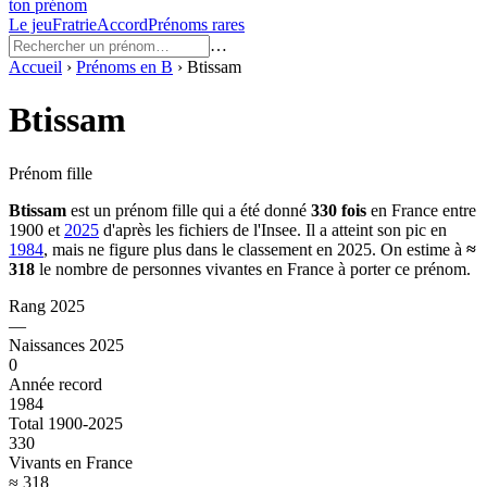
ton prénom
Le jeu
Fratrie
Accord
Prénoms rares
…
Accueil
›
Prénoms en
B
›
Btissam
Btissam
Prénom fille
Btissam
est un prénom
fille
qui a été donné
330
fois
en France entre
1900
et
2025
d'après les fichiers de l'Insee. Il a atteint son pic en
1984
, mais ne figure plus dans le classement en 2025.
On estime à
≈
318
le nombre de personnes vivantes en France à porter ce prénom.
Rang 2025
—
Naissances 2025
0
Année record
1984
Total 1900-2025
330
Vivants en France
≈ 318