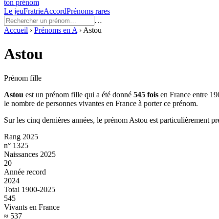
ton prénom
Le jeu
Fratrie
Accord
Prénoms rares
…
Accueil
›
Prénoms en
A
›
Astou
Astou
Prénom fille
Astou
est un prénom
fille
qui a été donné
545
fois
en France entre
19
le nombre de personnes vivantes en France à porter ce prénom.
Sur les cinq dernières années, le prénom
Astou
est particulièrement pr
Rang 2025
n° 1325
Naissances 2025
20
Année record
2024
Total 1900-2025
545
Vivants en France
≈ 537