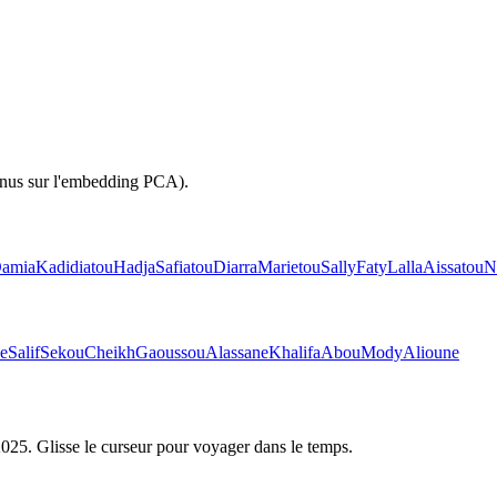
inus sur l'embedding PCA).
amia
Kadidiatou
Hadja
Safiatou
Diarra
Marietou
Sally
Faty
Lalla
Aissatou
N
e
Salif
Sekou
Cheikh
Gaoussou
Alassane
Khalifa
Abou
Mody
Alioune
2025
. Glisse le curseur pour voyager dans le temps.