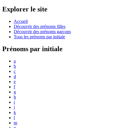
Explorer le site
Accueil
Découvrir des prénoms filles
Découvrir des prénoms garçons
Tous les prénoms par initiale
Prénoms par initiale
a
b
c
d
e
f
g
h
i
j
k
l
m
n