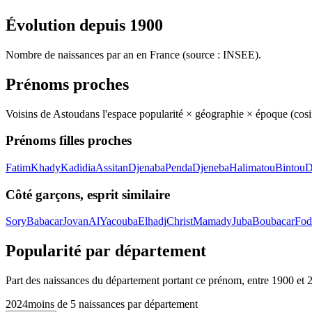
Évolution depuis
1900
Nombre de naissances par an en France (source : INSEE).
Prénoms proches
Voisins de
Astou
dans l'espace popularité × géographie × époque (cos
Prénoms filles proches
Fatim
Khady
Kadidia
Assitan
Djenaba
Penda
Djeneba
Halimatou
Bintou
D
Côté garçons, esprit similaire
Sory
Babacar
Jovan
Al
Yacouba
Elhadj
Christ
Mamady
Juba
Boubacar
Fod
Popularité par département
Part des naissances du département portant ce prénom, entre
1900
et
2024
moins de 5 naissances par département