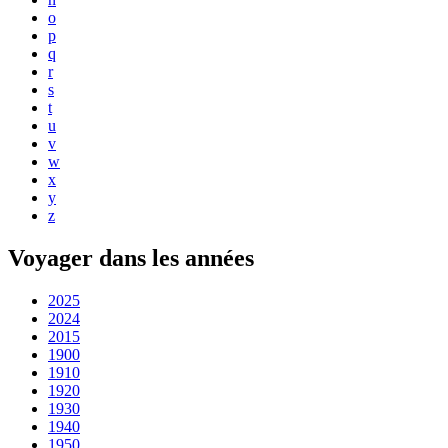
o
p
q
r
s
t
u
v
w
x
y
z
Voyager dans les années
2025
2024
2015
1900
1910
1920
1930
1940
1950