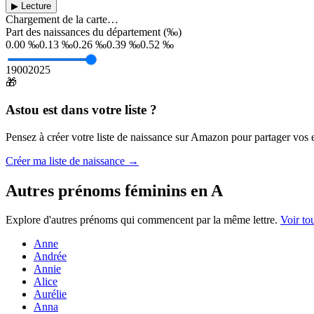
▶ Lecture
Chargement de la carte…
Part des naissances du département (‰)
0.00 ‰
0.13 ‰
0.26 ‰
0.39 ‰
0.52 ‰
1900
2025
🎁
Astou
est dans votre liste ?
Pensez à créer votre liste de naissance sur Amazon pour partager vos en
Créer ma liste de naissance →
Autres prénoms
féminins
en
A
Explore d'autres prénoms qui commencent par la même lettre.
Voir to
Anne
Andrée
Annie
Alice
Aurélie
Anna