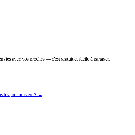
vies avec vos proches — c'est gratuit et facile à partager.
us les prénoms en
A
→