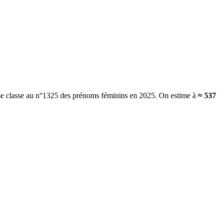
 se classe au n°1325 des prénoms féminins en 2025.
On estime à
≈
537