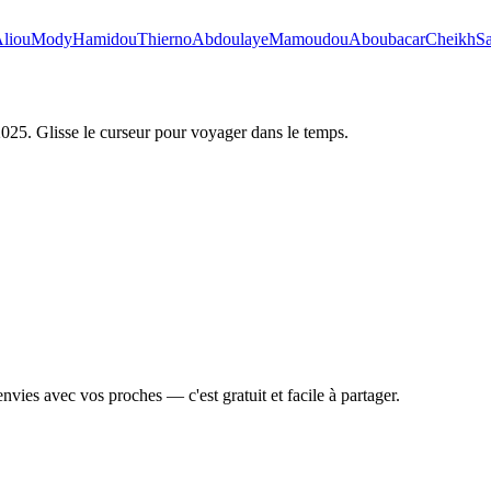
liou
Mody
Hamidou
Thierno
Abdoulaye
Mamoudou
Aboubacar
Cheikh
S
2025
. Glisse le curseur pour voyager dans le temps.
vies avec vos proches — c'est gratuit et facile à partager.