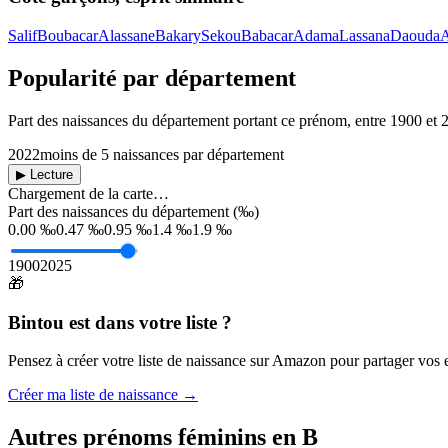
Salif
Boubacar
Alassane
Bakary
Sekou
Babacar
Adama
Lassana
Daouda
A
Popularité par département
Part des naissances du département portant ce prénom, entre
1900
et
2022
moins de 5 naissances par département
▶ Lecture
Chargement de la carte…
Part des naissances du département (‰)
0.00 ‰
0.47 ‰
0.95 ‰
1.4 ‰
1.9 ‰
1900
2025
🎁
Bintou
est dans votre liste ?
Pensez à créer votre liste de naissance sur Amazon pour partager vos en
Créer ma liste de naissance →
Autres prénoms
féminins
en
B