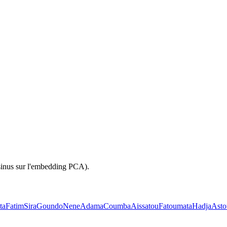
sinus sur l'embedding PCA).
ta
Fatim
Sira
Goundo
Nene
Adama
Coumba
Aissatou
Fatoumata
Hadja
Asto