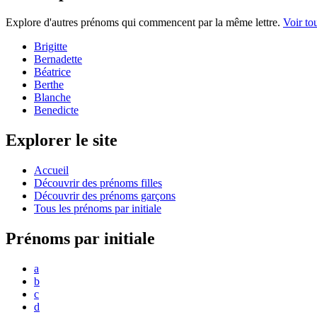
Explore d'autres prénoms qui commencent par la même lettre.
Voir to
Brigitte
Bernadette
Béatrice
Berthe
Blanche
Benedicte
Explorer le site
Accueil
Découvrir des prénoms filles
Découvrir des prénoms garçons
Tous les prénoms par initiale
Prénoms par initiale
a
b
c
d