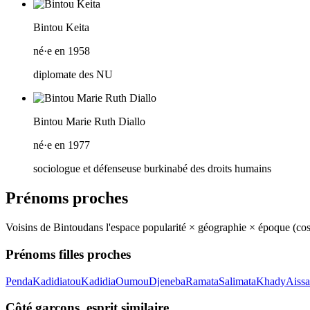
Bintou Keita
né·e en 1958
diplomate des NU
Bintou Marie Ruth Diallo
né·e en 1977
sociologue et défenseuse burkinabé des droits humains
Prénoms proches
Voisins de
Bintou
dans l'espace popularité × géographie × époque (co
Prénoms filles proches
Penda
Kadidiatou
Kadidia
Oumou
Djeneba
Ramata
Salimata
Khady
Aissa
Côté garçons, esprit similaire