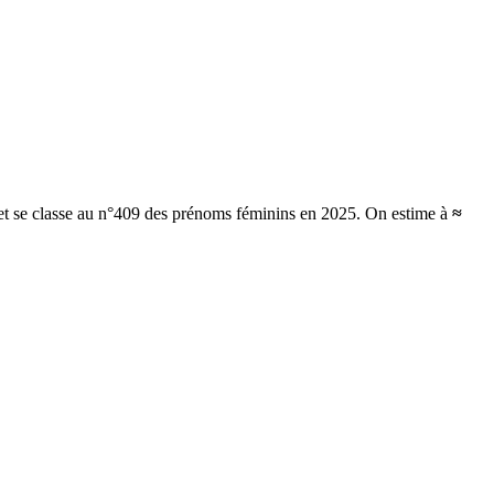
 et se classe au n°409 des prénoms féminins en 2025.
On estime à
≈