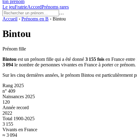
ton prénom
Le jeu
Fratrie
Accord
Prénoms rares
…
Accueil
›
Prénoms en
B
›
Bintou
Bintou
Prénom fille
Bintou
est un prénom
fille
qui a été donné
3 155
fois
en France entre
3 094
le nombre de personnes vivantes en France à porter ce prénom.
Sur les cinq dernières années, le prénom
Bintou
est particulièrement p
Rang 2025
n° 409
Naissances 2025
120
Année record
2022
Total 1900-2025
3 155
Vivants en France
≈ 3 094