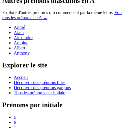
Autres prénoms
masculins
en
A
Explore d'autres prénoms qui commencent par la même lettre.
Voir
tous les prénoms en
A
→
André
Alain
Alexandre
Antoine
Albert
Anthony
Explorer le site
Accueil
Découvrir des prénoms filles
Découvrir des prénoms garçons
Tous les prénoms par initiale
Prénoms par initiale
a
b
c