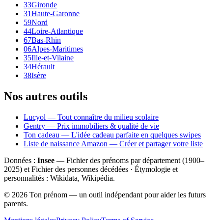
33
Gironde
31
Haute-Garonne
59
Nord
44
Loire-Atlantique
67
Bas-Rhin
06
Alpes-Maritimes
35
Ille-et-Vilaine
34
Hérault
38
Isère
Nos autres outils
Lucyol — Tout connaître du milieu scolaire
Gentry — Prix immobiliers & qualité de vie
Ton cadeau — L'idée cadeau parfaite en quelques swipes
Liste de naissance Amazon — Créer et partager votre liste
Données :
Insee
— Fichier des prénoms par département (1900–
2025
) et Fichier des personnes décédées · Étymologie et
personnalités : Wikidata, Wikipédia.
©
2026
Ton prénom — un outil indépendant pour aider les futurs
parents.