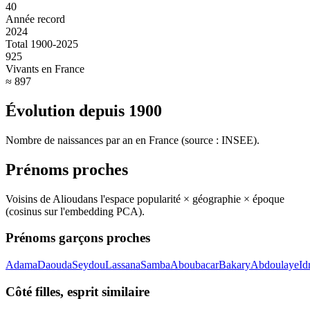
40
Année record
2024
Total 1900-2025
925
Vivants en France
≈ 897
Évolution depuis
1900
Nombre de naissances par an en France (source : INSEE).
Prénoms proches
Voisins de
Aliou
dans l'espace popularité × géographie × époque
(cosinus sur l'embedding PCA).
Prénoms garçons proches
Adama
Daouda
Seydou
Lassana
Samba
Aboubacar
Bakary
Abdoulaye
Id
Côté filles, esprit similaire