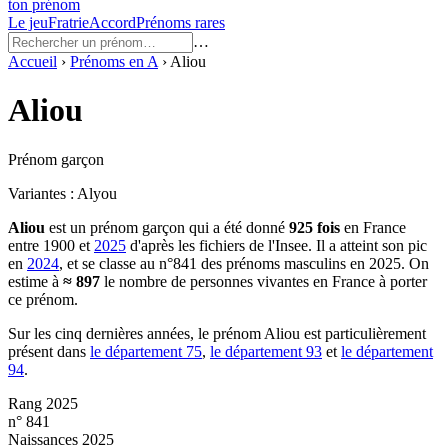
ton prénom
Le jeu
Fratrie
Accord
Prénoms rares
…
Accueil
›
Prénoms en
A
›
Aliou
Aliou
Prénom garçon
Variantes :
Alyou
Aliou
est un prénom
garçon
qui a été donné
925
fois
en France
entre
1900
et
2025
d'après les fichiers de l'Insee. Il a atteint son pic
en
2024
, et se classe au n°841 des prénoms masculins en 2025.
On
estime à
≈
897
le nombre de personnes vivantes en France à porter
ce prénom.
Sur les cinq dernières années, le prénom
Aliou
est particulièrement
présent dans
le département
75
,
le département
93
et
le département
94
.
Rang 2025
n° 841
Naissances 2025