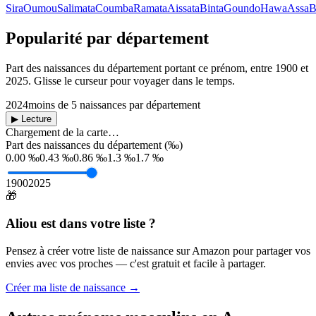
Sira
Oumou
Salimata
Coumba
Ramata
Aissata
Binta
Goundo
Hawa
Assa
B
Popularité par département
Part des naissances du département portant ce prénom, entre
1900
et
2025
. Glisse le curseur pour voyager dans le temps.
2024
moins de 5 naissances par département
▶ Lecture
Chargement de la carte…
Part des naissances du département (‰)
0.00 ‰
0.43 ‰
0.86 ‰
1.3 ‰
1.7 ‰
1900
2025
🎁
Aliou
est dans votre liste ?
Pensez à créer votre liste de naissance sur Amazon pour partager vos
envies avec vos proches — c'est gratuit et facile à partager.
Créer ma liste de naissance →