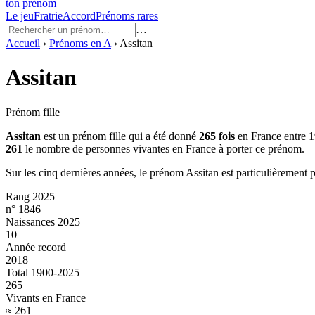
ton prénom
Le jeu
Fratrie
Accord
Prénoms rares
…
Accueil
›
Prénoms en
A
›
Assitan
Assitan
Prénom fille
Assitan
est un prénom
fille
qui a été donné
265
fois
en France entre
1
261
le nombre de personnes vivantes en France à porter ce prénom.
Sur les cinq dernières années, le prénom
Assitan
est particulièrement 
Rang 2025
n° 1846
Naissances 2025
10
Année record
2018
Total 1900-2025
265
Vivants en France
≈ 261