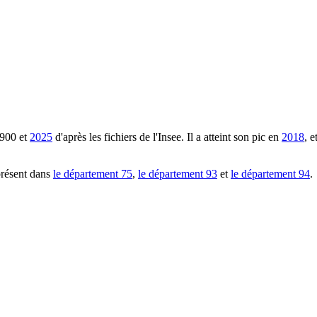
900
et
2025
d'après les fichiers de l'Insee. Il a atteint son pic en
2018
, 
présent dans
le département
75
,
le département
93
et
le département
94
.