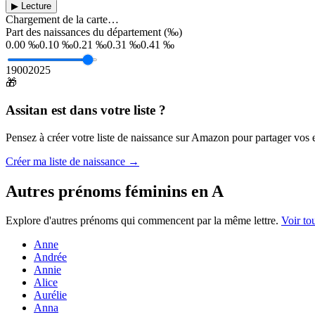
▶ Lecture
Chargement de la carte…
Part des naissances du département (‰)
0.00 ‰
0.10 ‰
0.21 ‰
0.31 ‰
0.41 ‰
1900
2025
🎁
Assitan
est dans votre liste ?
Pensez à créer votre liste de naissance sur Amazon pour partager vos en
Créer ma liste de naissance →
Autres prénoms
féminins
en
A
Explore d'autres prénoms qui commencent par la même lettre.
Voir to
Anne
Andrée
Annie
Alice
Aurélie
Anna