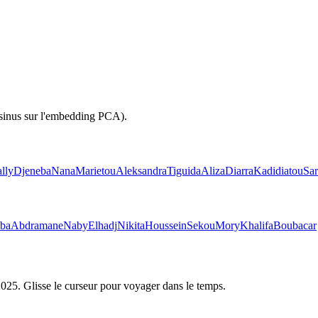
osinus sur l'embedding PCA).
lly
Djeneba
Nana
Marietou
Aleksandra
Tiguida
Aliza
Diarra
Kadidiatou
Sa
uba
Abdramane
Naby
Elhadj
Nikita
Houssein
Sekou
Mory
Khalifa
Boubacar
2025
. Glisse le curseur pour voyager dans le temps.