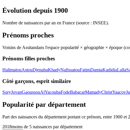
Évolution depuis
1900
Nombre de naissances par an en France (source : INSEE).
Prénoms proches
Voisins de
Assitan
dans l'espace popularité × géographie × époque (c
Prénoms filles proches
Halimatou
Astou
Djenaba
Khady
Nafissatou
Fatim
Damia
Kadidia
Lalla
Sa
Côté garçons, esprit similaire
Sory
Jovan
Gaoussou
Al
Yacouba
Fode
Babacar
Mamady
Christ
Yaacov
J
Popularité par département
Part des naissances du département portant ce prénom, entre
1900
et
2018
moins de 5 naissances par département