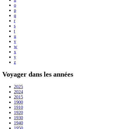
o
p
q
r
s
t
u
v
w
x
y
z
Voyager dans les années
2025
2024
2015
1900
1910
1920
1930
1940
1950