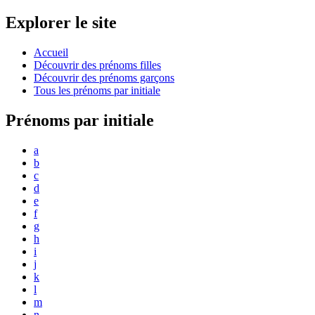
Explorer le site
Accueil
Découvrir des prénoms filles
Découvrir des prénoms garçons
Tous les prénoms par initiale
Prénoms par initiale
a
b
c
d
e
f
g
h
i
j
k
l
m
n