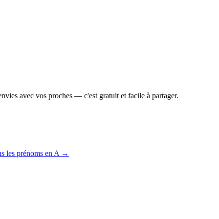
vies avec vos proches — c'est gratuit et facile à partager.
us les prénoms en
A
→