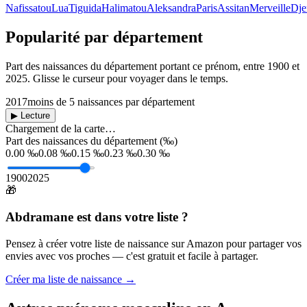
Nafissatou
Lua
Tiguida
Halimatou
Aleksandra
Paris
Assitan
Merveille
Dje
Popularité par département
Part des naissances du département portant ce prénom, entre
1900
et
2025
. Glisse le curseur pour voyager dans le temps.
2017
moins de 5 naissances par département
▶ Lecture
Chargement de la carte…
Part des naissances du département (‰)
0.00 ‰
0.08 ‰
0.15 ‰
0.23 ‰
0.30 ‰
1900
2025
🎁
Abdramane
est dans votre liste ?
Pensez à créer votre liste de naissance sur Amazon pour partager vos
envies avec vos proches — c'est gratuit et facile à partager.
Créer ma liste de naissance →