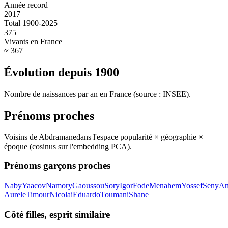
Année record
2017
Total 1900-2025
375
Vivants en France
≈ 367
Évolution depuis
1900
Nombre de naissances par an en France (source : INSEE).
Prénoms proches
Voisins de
Abdramane
dans l'espace popularité × géographie ×
époque (cosinus sur l'embedding PCA).
Prénoms garçons proches
Naby
Yaacov
Namory
Gaoussou
Sory
Igor
Fode
Menahem
Yossef
Seny
A
Aurele
Timour
Nicolai
Eduardo
Toumani
Shane
Côté filles, esprit similaire