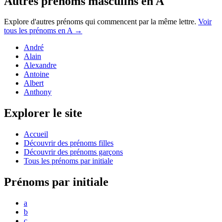
Autres prénoms
masculins
en
A
Explore d'autres prénoms qui commencent par la même lettre.
Voir
tous les prénoms en
A
→
André
Alain
Alexandre
Antoine
Albert
Anthony
Explorer le site
Accueil
Découvrir des prénoms filles
Découvrir des prénoms garçons
Tous les prénoms par initiale
Prénoms par initiale
a
b
c