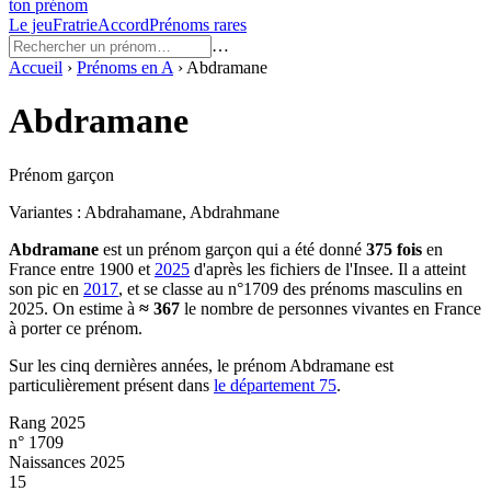
ton prénom
Le jeu
Fratrie
Accord
Prénoms rares
…
Accueil
›
Prénoms en
A
›
Abdramane
Abdramane
Prénom garçon
Variantes :
Abdrahamane, Abdrahmane
Abdramane
est un prénom
garçon
qui a été donné
375
fois
en
France entre
1900
et
2025
d'après les fichiers de l'Insee. Il a atteint
son pic en
2017
, et se classe au n°1709 des prénoms masculins en
2025.
On estime à
≈
367
le nombre de personnes vivantes en France
à porter ce prénom.
Sur les cinq dernières années, le prénom
Abdramane
est
particulièrement présent dans
le département
75
.
Rang 2025
n° 1709
Naissances 2025
15