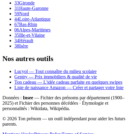
33
Gironde
31
Haute-Garonne
59
Nord
44
Loire-Atlantique
67
Bas-Rhin
06
Alpes-Maritimes
35
Ille-et-Vilaine
34
Hérault
38
Isère
Nos autres outils
Lucyol — Tout connaître du milieu scolaire
Gentry — Prix immobiliers & qualité de vie
Ton cadeau — L'idée cadeau parfaite en quelques swipes
Liste de naissance Amazon — Créer et partager votre liste
Données :
Insee
— Fichier des prénoms par département (1900–
2025
) et Fichier des personnes décédées · Étymologie et
personnalités : Wikidata, Wikipédia.
©
2026
Ton prénom — un outil indépendant pour aider les futurs
parents.