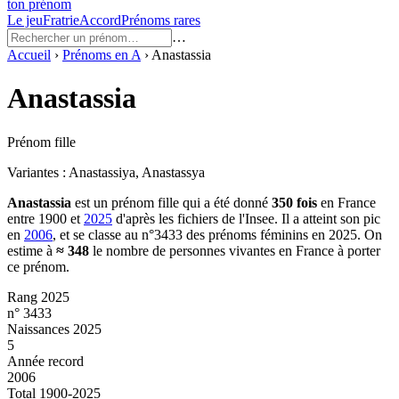
ton prénom
Le jeu
Fratrie
Accord
Prénoms rares
…
Accueil
›
Prénoms en
A
›
Anastassia
Anastassia
Prénom fille
Variantes :
Anastassiya, Anastassya
Anastassia
est un prénom
fille
qui a été donné
350
fois
en France
entre
1900
et
2025
d'après les fichiers de l'Insee. Il a atteint son pic
en
2006
, et se classe au n°3433 des prénoms féminins en 2025.
On
estime à
≈
348
le nombre de personnes vivantes en France à porter
ce prénom.
Rang 2025
n° 3433
Naissances 2025
5
Année record
2006
Total 1900-2025