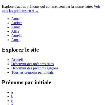
Explore d'autres prénoms qui commencent par la même lettre.
Voir
tous les prénoms en
A
→
Anne
Andrée
Annie
Alice
Aurélie
Anna
Explorer le site
Accueil
Découvrir des prénoms filles
Découvrir des prénoms garçons
Tous les prénoms par initiale
Prénoms par initiale
a
b
c
d