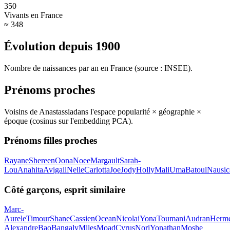
350
Vivants en France
≈ 348
Évolution depuis
1900
Nombre de naissances par an en France (source : INSEE).
Prénoms proches
Voisins de
Anastassia
dans l'espace popularité × géographie ×
époque (cosinus sur l'embedding PCA).
Prénoms filles proches
Rayane
Shereen
Oona
Noee
Margault
Sarah-
Lou
Anahita
Avigail
Nelle
Carlotta
Joe
Jody
Holly
Mali
Uma
Batoul
Nausic
Côté garçons, esprit similaire
Marc-
Aurele
Timour
Shane
Cassien
Ocean
Nicolai
Yona
Toumani
Audran
Herm
Alexandre
Bao
Bangaly
Miles
Moad
Cyrus
Nori
Yonathan
Moshe