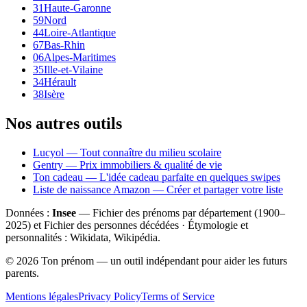
31
Haute-Garonne
59
Nord
44
Loire-Atlantique
67
Bas-Rhin
06
Alpes-Maritimes
35
Ille-et-Vilaine
34
Hérault
38
Isère
Nos autres outils
Lucyol — Tout connaître du milieu scolaire
Gentry — Prix immobiliers & qualité de vie
Ton cadeau — L'idée cadeau parfaite en quelques swipes
Liste de naissance Amazon — Créer et partager votre liste
Données :
Insee
— Fichier des prénoms par département (1900–
2025
) et Fichier des personnes décédées · Étymologie et
personnalités : Wikidata, Wikipédia.
©
2026
Ton prénom — un outil indépendant pour aider les futurs
parents.
Mentions légales
Privacy Policy
Terms of Service