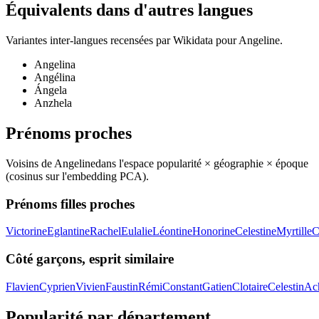
Équivalents dans d'autres langues
Variantes inter-langues recensées par Wikidata pour
Angeline
.
Angelina
Angélina
Ángela
Anzhela
Prénoms proches
Voisins de
Angeline
dans l'espace popularité × géographie × époque
(cosinus sur l'embedding PCA).
Prénoms filles proches
Victorine
Eglantine
Rachel
Eulalie
Léontine
Honorine
Celestine
Myrtille
C
Côté garçons, esprit similaire
Flavien
Cyprien
Vivien
Faustin
Rémi
Constant
Gatien
Clotaire
Celestin
Ach
Popularité par département