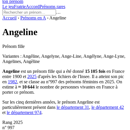
ton prénom
Le jeu
Fratrie
Accord
Prénoms rares
…
Accueil
›
Prénoms en
A
›
Angeline
Angeline
Prénom fille
Variantes :
Angéline, Angelyne, Ange-Line, Angélyne, Ange-Lyne,
Angelines, Angèline
Angeline
est un prénom
fille
qui a été donné
15 105
fois
en France
entre
1900
et
2025
d'après les fichiers de l'Insee. Il a atteint son pic
en
1982
, et se classe au n°997 des prénoms féminins en 2025.
On
estime à
≈
10 644
le nombre de personnes vivantes en France à
porter ce prénom.
Sur les cinq dernières années, le prénom
Angeline
est
particulièrement présent dans
le département
31
,
le département
42
et
le département
974
.
Rang 2025
n° 997