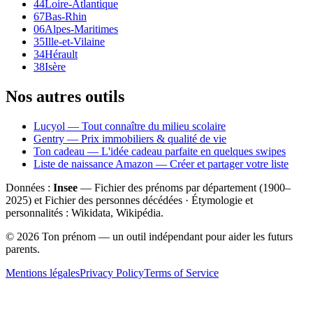
44
Loire-Atlantique
67
Bas-Rhin
06
Alpes-Maritimes
35
Ille-et-Vilaine
34
Hérault
38
Isère
Nos autres outils
Lucyol — Tout connaître du milieu scolaire
Gentry — Prix immobiliers & qualité de vie
Ton cadeau — L'idée cadeau parfaite en quelques swipes
Liste de naissance Amazon — Créer et partager votre liste
Données :
Insee
— Fichier des prénoms par département (1900–
2025
) et Fichier des personnes décédées · Étymologie et
personnalités : Wikidata, Wikipédia.
©
2026
Ton prénom — un outil indépendant pour aider les futurs
parents.
Mentions légales
Privacy Policy
Terms of Service