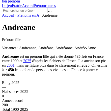
ton prénom
Le jeu
Fratrie
Accord
Prénoms rares
…
Accueil
›
Prénoms en
A
›
Andreane
Andreane
Prénom fille
Variantes :
Andreanne, Andréane, Andréanne, Andrée-Anne
Andreane
est un prénom
fille
qui a été donné
485
fois
en France
entre
1900
et
2025
d'après les fichiers de l'Insee. Il a atteint son pic
en
2001
, mais ne figure plus dans le classement en 2025.
On estime
à
≈
450
le nombre de personnes vivantes en France à porter ce
prénom.
Rang 2025
—
Naissances 2025
0
Année record
2001
Total 1900-2025