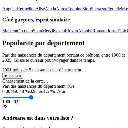
Angelie
Hermeline
Alise
Alixia
Aurea
Eponine
Sirin
Sherazad
Ferielle
Mad
Côté garçons, esprit similaire
Maixent
Ouassim
Shan
Meryl
Keven
Ridvan
Ayoube
Romane
Josua
Eloic
Popularité par département
Part des naissances du département portant ce prénom, entre
1900
et
2025
. Glisse le curseur pour voyager dans le temps.
2001
moins de 5 naissances par département
▶ Lecture
Chargement de la carte…
Part des naissances du département (‰)
0.00 ‰
0.48 ‰
0.97 ‰
1.5 ‰
1.9 ‰
1900
2025
🎁
Andreane
est dans votre liste ?