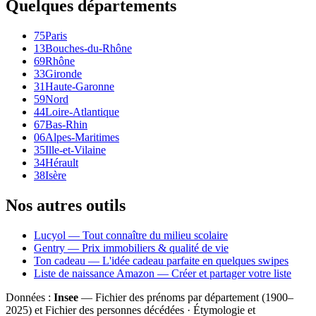
Quelques départements
75
Paris
13
Bouches-du-Rhône
69
Rhône
33
Gironde
31
Haute-Garonne
59
Nord
44
Loire-Atlantique
67
Bas-Rhin
06
Alpes-Maritimes
35
Ille-et-Vilaine
34
Hérault
38
Isère
Nos autres outils
Lucyol — Tout connaître du milieu scolaire
Gentry — Prix immobiliers & qualité de vie
Ton cadeau — L'idée cadeau parfaite en quelques swipes
Liste de naissance Amazon — Créer et partager votre liste
Données :
Insee
— Fichier des prénoms par département (1900–
2025
) et Fichier des personnes décédées · Étymologie et