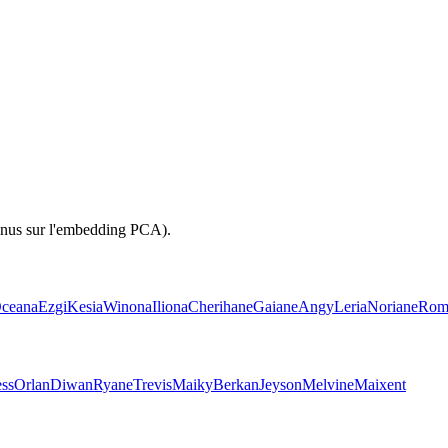
sinus sur l'embedding PCA).
ceana
Ezgi
Kesia
Winona
Iliona
Cherihane
Gaiane
Angy
Leria
Noriane
Rom
ess
Orlan
Diwan
Ryane
Trevis
Maiky
Berkan
Jeyson
Melvine
Maixent