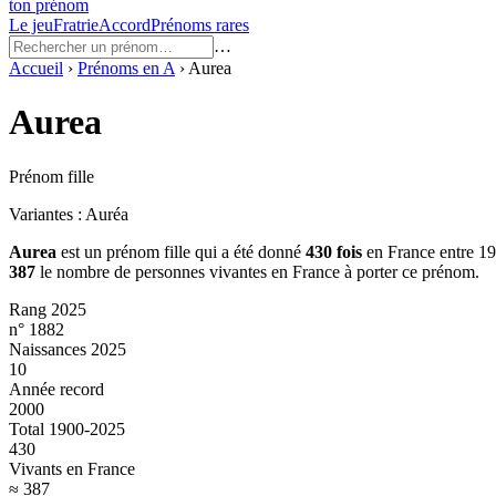
ton prénom
Le jeu
Fratrie
Accord
Prénoms rares
…
Accueil
›
Prénoms en
A
›
Aurea
Aurea
Prénom fille
Variantes :
Auréa
Aurea
est un prénom
fille
qui a été donné
430
fois
en France entre
19
387
le nombre de personnes vivantes en France à porter ce prénom.
Rang 2025
n° 1882
Naissances 2025
10
Année record
2000
Total 1900-2025
430
Vivants en France
≈ 387