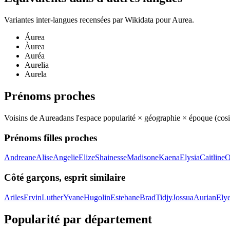
Variantes inter-langues recensées par Wikidata pour
Aurea
.
Áurea
Àurea
Auréa
Aurelia
Aurela
Prénoms proches
Voisins de
Aurea
dans l'espace popularité × géographie × époque (co
Prénoms filles proches
Andreane
Alise
Angelie
Elize
Shainesse
Madisone
Kaena
Elysia
Caitline
O
Côté garçons, esprit similaire
Ariles
Ervin
Luther
Yvane
Hugolin
Estebane
Brad
Tidjy
Jossua
Aurian
Ely
Popularité par département