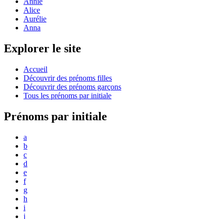
Annie
Alice
Aurélie
Anna
Explorer le site
Accueil
Découvrir des prénoms filles
Découvrir des prénoms garçons
Tous les prénoms par initiale
Prénoms par initiale
a
b
c
d
e
f
g
h
i
j