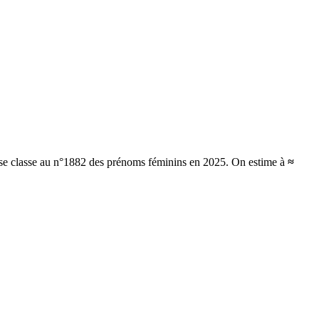
t se classe au n°1882 des prénoms féminins en 2025.
On estime à
≈