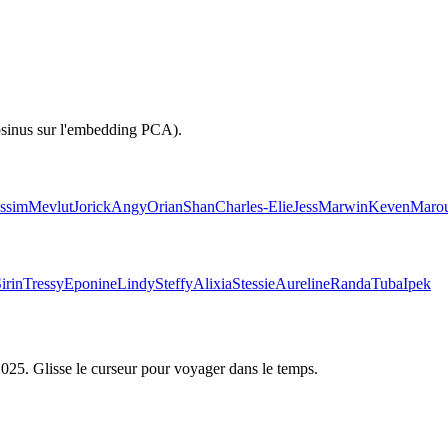
osinus sur l'embedding PCA).
ssim
Mevlut
Jorick
Angy
Orian
Shan
Charles-Elie
Jess
Marwin
Keven
Maro
irin
Tressy
Eponine
Lindy
Steffy
Alixia
Stessie
Aureline
Randa
Tuba
Ipek
2025
. Glisse le curseur pour voyager dans le temps.