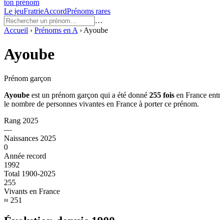
ton prénom
Le jeu
Fratrie
Accord
Prénoms rares
…
Accueil
›
Prénoms en
A
›
Ayoube
Ayoube
Prénom garçon
Ayoube
est un prénom
garçon
qui a été donné
255
fois
en France ent
le nombre de personnes vivantes en France à porter ce prénom.
Rang 2025
—
Naissances 2025
0
Année record
1992
Total 1900-2025
255
Vivants en France
≈ 251