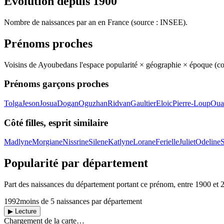
Évolution depuis
1900
Nombre de naissances par an en France (source : INSEE).
Prénoms proches
Voisins de
Ayoube
dans l'espace popularité × géographie × époque (c
Prénoms garçons proches
Tolga
Jeson
Josua
Dogan
Oguzhan
Ridvan
Gaultier
Eloic
Pierre-Loup
Oua
Côté filles, esprit similaire
Madlyne
Morgiane
Nissrine
Silene
Katlyne
Lorane
Ferielle
Juliet
Odeline
S
Popularité par département
Part des naissances du département portant ce prénom, entre
1900
et
1992
moins de 5 naissances par département
▶ Lecture
Chargement de la carte…