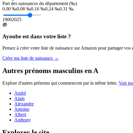
Part des naissances du département (‰)
0.00 ‰
0.08 ‰
0.16 ‰
0.24 ‰
0.31 ‰
1900
2025
🎁
Ayoube
est dans votre liste ?
Pensez à créer votre liste de naissance sur Amazon pour partager vos en
Créer ma liste de naissance →
Autres prénoms
masculins
en
A
Explore d'autres prénoms qui commencent par la même lettre.
Voir to
André
Alain
Alexandre
Antoine
Albert
Anthony
Explorer le site