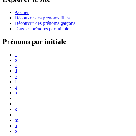
Accueil
Découvrir des prénoms filles
Découvrir des prénoms garçons
Tous les prénoms par initiale
Prénoms par initiale
a
b
c
d
e
f
g
h
i
j
k
l
m
n
o