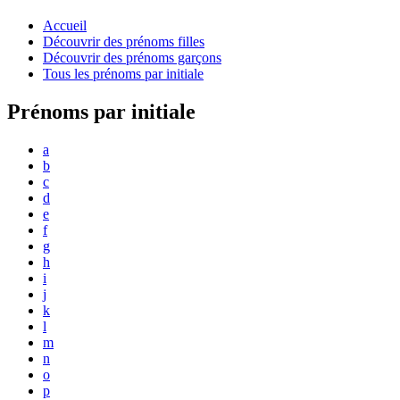
Accueil
Découvrir des prénoms filles
Découvrir des prénoms garçons
Tous les prénoms par initiale
Prénoms par initiale
a
b
c
d
e
f
g
h
i
j
k
l
m
n
o
p