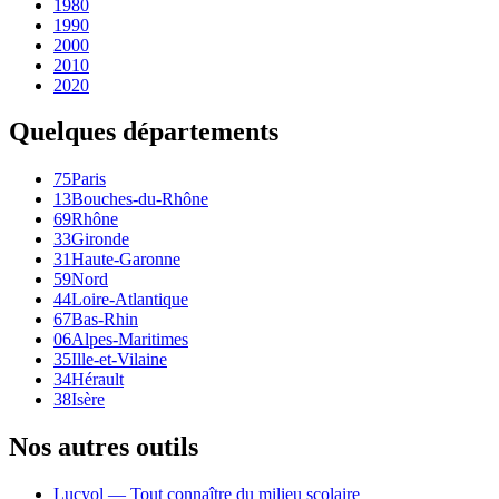
1980
1990
2000
2010
2020
Quelques départements
75
Paris
13
Bouches-du-Rhône
69
Rhône
33
Gironde
31
Haute-Garonne
59
Nord
44
Loire-Atlantique
67
Bas-Rhin
06
Alpes-Maritimes
35
Ille-et-Vilaine
34
Hérault
38
Isère
Nos autres outils
Lucyol — Tout connaître du milieu scolaire