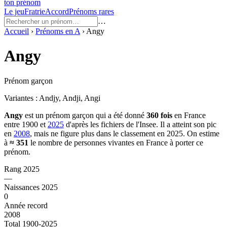
ton prénom
Le jeu
Fratrie
Accord
Prénoms rares
…
Accueil
›
Prénoms en
A
›
Angy
Angy
Prénom garçon
Variantes :
Andjy, Andji, Angi
Angy
est un prénom
garçon
qui a été donné
360
fois
en France
entre
1900
et
2025
d'après les fichiers de l'Insee. Il a atteint son pic
en
2008
, mais ne figure plus dans le classement en 2025.
On estime
à
≈
351
le nombre de personnes vivantes en France à porter ce
prénom.
Rang 2025
—
Naissances 2025
0
Année record
2008
Total 1900-2025