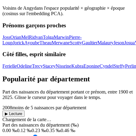
Voisins de
Angy
dans l'espace popularité × géographie × époque
(cosinus sur l'embedding PCA).
Prénoms garçons proches
Joss
Orian
Mel
Ridvan
Tolga
Marwin
Pierre-
Loup
Jorick
Ayoube
Theau
Merwane
Scotty
Gaultier
Malaury
Jeson
Josua
Côté filles, esprit similaire
Ferielle
Odeline
Trecy
Stacey
Nissrine
Kubra
Eponine
Cyndel
Steffy
Perli
Popularité par département
Part des naissances du département portant ce prénom, entre
1900
et
2025
. Glisse le curseur pour voyager dans le temps.
2008
moins de 5 naissances par département
▶ Lecture
Chargement de la carte…
Part des naissances du département (‰)
0.00 ‰
0.12 ‰
0.23 ‰
0.35 ‰
0.46 ‰