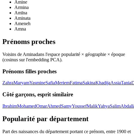
Amine
Armina
Amīna
Aminata
Ameneh
Amna
Prénoms proches
Voisins de
Amina
dans l'espace popularité × géographie × époque
(cosinus sur l'embedding PCA).
Prénoms filles proches
Zahra
Maryam
Yasmine
Safia
Meriem
Fatima
Sakina
Khadija
Assia
Tania
D
Côté garçons, esprit similaire
Ibrahim
Mohamed
Omar
Ahmed
Samy
Youssef
Malik
Yahya
Salim
Abdall
Popularité par département
Part des naissances du département portant ce prénom, entre
1900
et