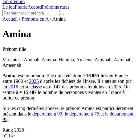
ton prénom
Le jeu
Fratrie
Accord
Prénoms rares
…
Accueil
›
Prénoms en
A
›
Amina
Amina
Prénom fille
Variantes :
Aminah, Amyna, Hamina, Ameena, Amynah, Aaminah,
Ameenah
Amina
est un prénom
fille
qui a été donné
16 055
fois
en France
entre
1900
et
2025
d'après les fichiers de l'Insee. Il a atteint son pic
en
2016
, et se classe au n°147 des prénoms féminins en 2025.
On
estime à
≈
15 487
le nombre de personnes vivantes en France à
porter ce prénom.
Sur les cinq dernières années, le prénom
Amina
est particulièrement
présent dans
le département
93
,
le département
75
et
le département
95
.
Rang 2025
n° 147