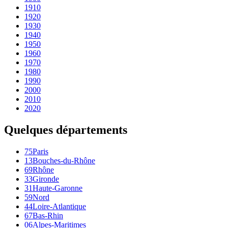
1910
1920
1930
1940
1950
1960
1970
1980
1990
2000
2010
2020
Quelques départements
75
Paris
13
Bouches-du-Rhône
69
Rhône
33
Gironde
31
Haute-Garonne
59
Nord
44
Loire-Atlantique
67
Bas-Rhin
06
Alpes-Maritimes