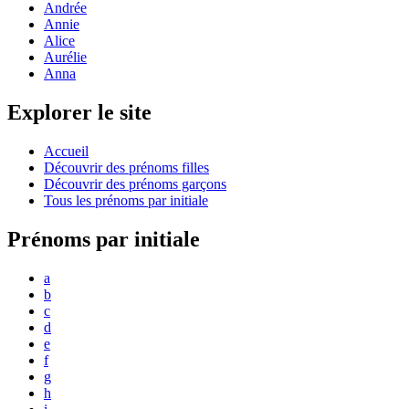
Andrée
Annie
Alice
Aurélie
Anna
Explorer le site
Accueil
Découvrir des prénoms filles
Découvrir des prénoms garçons
Tous les prénoms par initiale
Prénoms par initiale
a
b
c
d
e
f
g
h