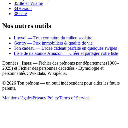
35
Ille-et-Vilaine
34
Hérault
38
Isère
Nos autres outils
Lucyol — Tout connaître du milieu scolaire
Gentry — Prix immobiliers & qualité de vie
Ton cadeau — L'idée cadeau parfaite en quelques swipes
Liste de naissance Amazon — Créer et partager votre liste
Données :
Insee
— Fichier des prénoms par département (1900–
2025
) et Fichier des personnes décédées · Étymologie et
personnalités : Wikidata, Wikipédia.
©
2026
Ton prénom — un outil indépendant pour aider les futurs
parents.
Mentions légales
Privacy Policy
Terms of Service