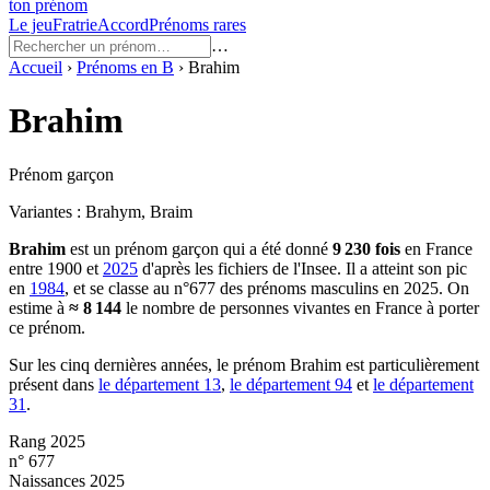
ton prénom
Le jeu
Fratrie
Accord
Prénoms rares
…
Accueil
›
Prénoms en
B
›
Brahim
Brahim
Prénom garçon
Variantes :
Brahym, Braim
Brahim
est un prénom
garçon
qui a été donné
9 230
fois
en France
entre
1900
et
2025
d'après les fichiers de l'Insee. Il a atteint son pic
en
1984
, et se classe au n°677 des prénoms masculins en 2025.
On
estime à
≈
8 144
le nombre de personnes vivantes en France à porter
ce prénom.
Sur les cinq dernières années, le prénom
Brahim
est particulièrement
présent dans
le département
13
,
le département
94
et
le département
31
.
Rang 2025
n° 677
Naissances 2025