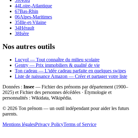
59
Nord
44
Loire-Atlantique
67
Bas-Rhin
06
Alpes-Maritimes
35
Ille-et-Vilaine
34
Hérault
38
Isère
Nos autres outils
Lucyol — Tout connaître du milieu scolaire
Gentry — Prix immobiliers & qualité de vie
Ton cadeau — L'idée cadeau parfaite en quelques swipes
Liste de naissance Amazon — Créer et partager votre liste
Données :
Insee
— Fichier des prénoms par département (1900–
2025
) et Fichier des personnes décédées · Étymologie et
personnalités : Wikidata, Wikipédia.
©
2026
Ton prénom — un outil indépendant pour aider les futurs
parents.
Mentions légales
Privacy Policy
Terms of Service