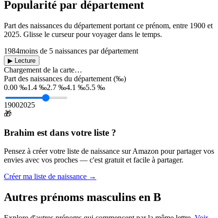
Popularité par département
Part des naissances du département portant ce prénom, entre
1900
et
2025
. Glisse le curseur pour voyager dans le temps.
1984
moins de 5 naissances par département
▶ Lecture
Chargement de la carte…
Part des naissances du département (‰)
0.00 ‰
1.4 ‰
2.7 ‰
4.1 ‰
5.5 ‰
1900
2025
🎁
Brahim
est dans votre liste ?
Pensez à créer votre liste de naissance sur Amazon pour partager vos
envies avec vos proches — c'est gratuit et facile à partager.
Créer ma liste de naissance →
Autres prénoms
masculins
en
B
Explore d'autres prénoms qui commencent par la même lettre.
Voir