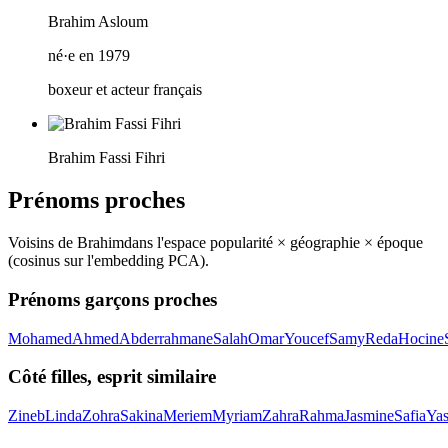
Brahim Asloum
né·e en 1979
boxeur et acteur français
Brahim Fassi Fihri
Prénoms proches
Voisins de
Brahim
dans l'espace popularité × géographie × époque
(cosinus sur l'embedding PCA).
Prénoms garçons proches
Mohamed
Ahmed
Abderrahmane
Salah
Omar
Youcef
Samy
Reda
Hocine
Côté filles, esprit similaire
Zineb
Linda
Zohra
Sakina
Meriem
Myriam
Zahra
Rahma
Jasmine
Safia
Ya