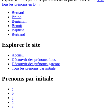
tous les prénoms en
B
→
Bernard
Bruno
Benjamin
Benoît
Baptiste
Bertrand
Explorer le site
Accueil
Découvrir des prénoms filles
Découvrir des prénoms garçons
Tous les prénoms par initiale
Prénoms par initiale
a
b
c
d
e