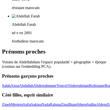
résistant marocain
Abdellah Farah
né·e en 2001
footballeur marocain
Prénoms proches
Voisins de
Abdellah
dans l'espace popularité × géographie × époque
(cosinus sur l'embedding PCA).
Prénoms garçons proches
Salah
Aissa
Abdallah
Abderrahmane
Youcef
Abderrahman
Redouane
Br
Côté filles, esprit similaire
Zineb
Meriem
Safia
Sakina
Nada
Rahma
Zina
Ilham
Sihem
Saliha
Ahlem
Z