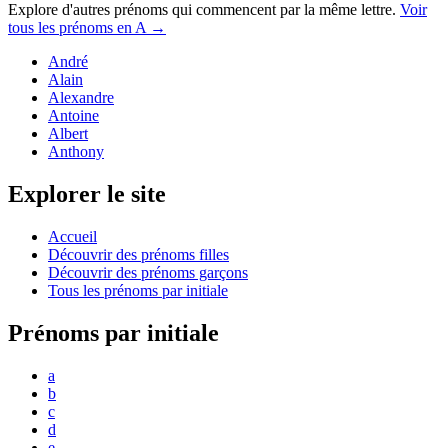
Explore d'autres prénoms qui commencent par la même lettre.
Voir
tous les prénoms en
A
→
André
Alain
Alexandre
Antoine
Albert
Anthony
Explorer le site
Accueil
Découvrir des prénoms filles
Découvrir des prénoms garçons
Tous les prénoms par initiale
Prénoms par initiale
a
b
c
d
e