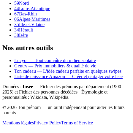
59
Nord
44
Loire-Atlantique
67
Bas-Rhin
06
Alpes-Maritimes
35
Ille-et-Vilaine
34
Hérault
38
Isère
Nos autres outils
Lucyol — Tout connaître du milieu scolaire
Gentry — Prix immobiliers & qualité de vie
Ton cadeau — L'idée cadeau parfaite en quelques swipes
Liste de naissance Amazon — Créer et partager votre liste
Données :
Insee
— Fichier des prénoms par département (1900–
2025
) et Fichier des personnes décédées · Étymologie et
personnalités : Wikidata, Wikipédia.
©
2026
Ton prénom — un outil indépendant pour aider les futurs
parents.
Mentions légales
Privacy Policy
Terms of Service