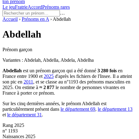
ton prénom
Le jeu
Fratrie
Accord
Prénoms rares
…
Accueil
›
Prénoms en
A
›
Abdellah
Abdellah
Prénom garçon
Variantes :
Abdelah, Abdella, Abdela, Abdelha
Abdellah
est un prénom
garçon
qui a été donné
3 280
fois
en
France entre
1900
et
2025
d'après les fichiers de l'Insee. Il a atteint
son pic en
2011
, et se classe au n°1193 des prénoms masculins en
2025.
On estime à
≈
2 877
le nombre de personnes vivantes en
France à porter ce prénom.
Sur les cinq dernières années, le prénom
Abdellah
est
particulièrement présent dans
le département
69
,
le département
13
et
le département
31
.
Rang 2025
n° 1193
Naissances 2025