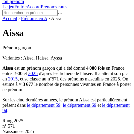
ton prénom
Le jeu
Fratrie
Accord
Prénoms rares
…
Accueil
›
Prénoms en
A
›
Aissa
Aissa
Prénom garçon
Variantes :
Aïssa, Haissa, Ayssa
Aissa
est un prénom
garçon
qui a été donné
4 080
fois
en France
entre
1900
et
2025
d'après les fichiers de l'Insee. Il a atteint son pic
en
2015
, et se classe au n°571 des prénoms masculins en 2025.
On
estime à
≈
3 677
le nombre de personnes vivantes en France à porter
ce prénom.
Sur les cinq dernières années, le prénom
Aissa
est particulièrement
présent dans
le département
59
,
le département
69
et
le département
94
.
Rang 2025
n° 571
Naissances 2025