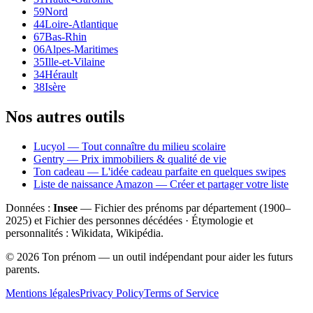
59
Nord
44
Loire-Atlantique
67
Bas-Rhin
06
Alpes-Maritimes
35
Ille-et-Vilaine
34
Hérault
38
Isère
Nos autres outils
Lucyol — Tout connaître du milieu scolaire
Gentry — Prix immobiliers & qualité de vie
Ton cadeau — L'idée cadeau parfaite en quelques swipes
Liste de naissance Amazon — Créer et partager votre liste
Données :
Insee
— Fichier des prénoms par département (1900–
2025
) et Fichier des personnes décédées · Étymologie et
personnalités : Wikidata, Wikipédia.
©
2026
Ton prénom — un outil indépendant pour aider les futurs
parents.
Mentions légales
Privacy Policy
Terms of Service