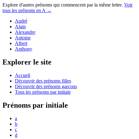
Explore d'autres prénoms qui commencent par la même lettre.
Voir
tous les prénoms en
A
→
André
Alain
Alexandre
Antoine
Albert
Anthony
Explorer le site
Accueil
Découvrir des prénoms filles
Découvrir des prénoms garçons
Tous les prénoms par initiale
Prénoms par initiale
a
b
c
d