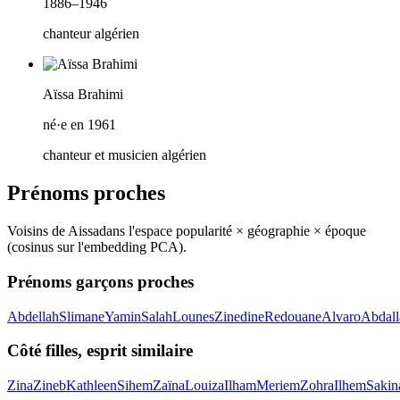
1886–1946
chanteur algérien
Aïssa Brahimi
né·e en 1961
chanteur et musicien algérien
Prénoms proches
Voisins de
Aissa
dans l'espace popularité × géographie × époque
(cosinus sur l'embedding PCA).
Prénoms garçons proches
Abdellah
Slimane
Yamin
Salah
Lounes
Zinedine
Redouane
Alvaro
Abdall
Côté filles, esprit similaire
Zina
Zineb
Kathleen
Sihem
Zaïna
Louiza
Ilham
Meriem
Zohra
Ilhem
Sakin