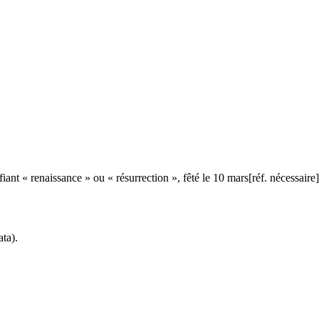
iant « renaissance » ou « résurrection », fêté le 10 mars[réf. nécessai
ata).