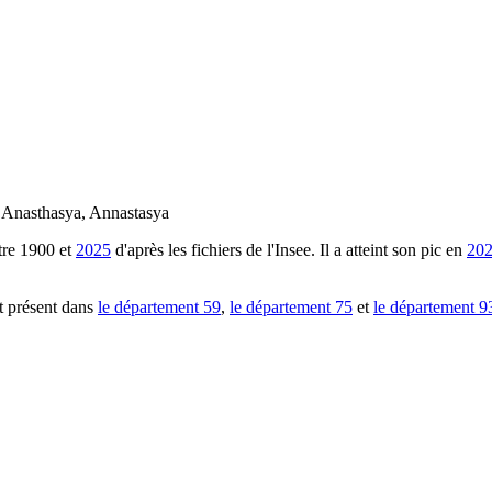
, Anasthasya, Annastasya
tre
1900
et
2025
d'après les fichiers de l'Insee. Il a atteint son pic en
20
t présent dans
le département
59
,
le département
75
et
le département
9