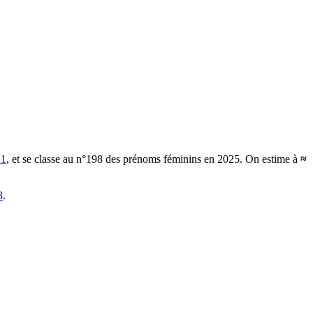
21
, et se classe au n°198 des prénoms féminins en 2025.
On estime à
≈
3
.