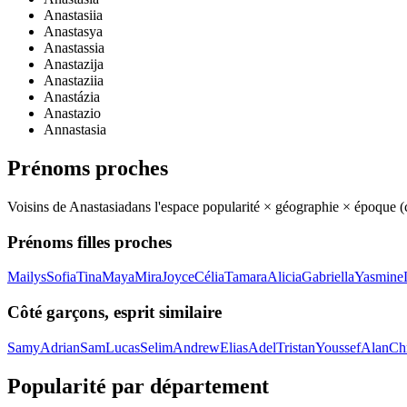
Anastasiia
Anastasya
Anastassia
Anastazija
Anastaziia
Anastázia
Anastazio
Annastasia
Prénoms proches
Voisins de
Anastasia
dans l'espace popularité × géographie × époque 
Prénoms filles proches
Mailys
Sofia
Tina
Maya
Mira
Joyce
Célia
Tamara
Alicia
Gabriella
Yasmine
Côté garçons, esprit similaire
Samy
Adrian
Sam
Lucas
Selim
Andrew
Elias
Adel
Tristan
Youssef
Alan
Ch
Popularité par département