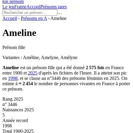
ton prénom
Le jeu
Fratrie
Accord
Prénoms rares
…
Accueil
›
Prénoms en
A
›
Ameline
Ameline
Prénom fille
Variantes :
Améline, Amelyne, Amélyne
Ameline
est un prénom
fille
qui a été donné
2 575
fois
en France
entre
1900
et
2025
d'après les fichiers de l'Insee. Il a atteint son pic
en
1998
, et se classe au n°3446 des prénoms féminins en 2025.
On
estime à
≈
2 454
le nombre de personnes vivantes en France à porter
ce prénom.
Rang 2025
n° 3446
Naissances 2025
5
Année record
1998
Total 1900-2025