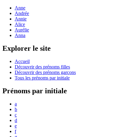
Anne
Andrée
Annie
Alice
Aurélie
Anna
Explorer le site
Accueil
Découvrir des prénoms filles
Découvrir des prénoms garçons
Tous les prénoms par initiale
Prénoms par initiale
a
b
c
d
e
f
g