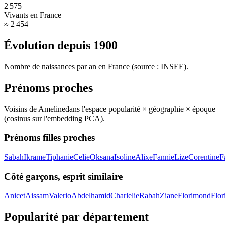
2 575
Vivants en France
≈ 2 454
Évolution depuis
1900
Nombre de naissances par an en France (source : INSEE).
Prénoms proches
Voisins de
Ameline
dans l'espace popularité × géographie × époque
(cosinus sur l'embedding PCA).
Prénoms filles proches
Sabah
Ikrame
Tiphanie
Celie
Oksana
Isoline
Alixe
Fannie
Lize
Corentine
F
Côté garçons, esprit similaire
Anicet
Aissam
Valerio
Abdelhamid
Charlelie
Rabah
Ziane
Florimond
Flor
Popularité par département