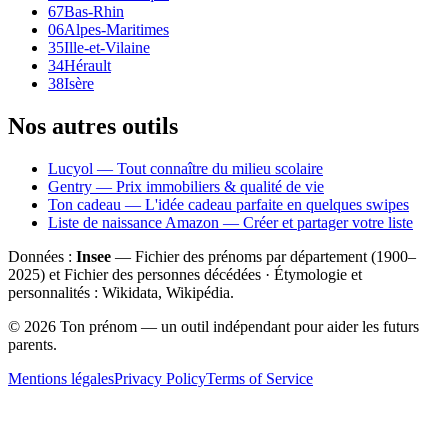
67
Bas-Rhin
06
Alpes-Maritimes
35
Ille-et-Vilaine
34
Hérault
38
Isère
Nos autres outils
Lucyol — Tout connaître du milieu scolaire
Gentry — Prix immobiliers & qualité de vie
Ton cadeau — L'idée cadeau parfaite en quelques swipes
Liste de naissance Amazon — Créer et partager votre liste
Données :
Insee
— Fichier des prénoms par département (1900–
2025
) et Fichier des personnes décédées · Étymologie et
personnalités : Wikidata, Wikipédia.
©
2026
Ton prénom — un outil indépendant pour aider les futurs
parents.
Mentions légales
Privacy Policy
Terms of Service