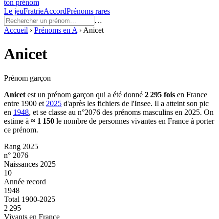
ton prénom
Le jeu
Fratrie
Accord
Prénoms rares
…
Accueil
›
Prénoms en
A
›
Anicet
Anicet
Prénom garçon
Anicet
est un prénom
garçon
qui a été donné
2 295
fois
en France
entre
1900
et
2025
d'après les fichiers de l'Insee. Il a atteint son pic
en
1948
, et se classe au n°2076 des prénoms masculins en 2025.
On
estime à
≈
1 150
le nombre de personnes vivantes en France à porter
ce prénom.
Rang 2025
n° 2076
Naissances 2025
10
Année record
1948
Total 1900-2025
2 295
Vivants en France