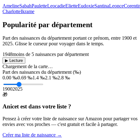
Ameline
Sabah
Paulette
Leocadie
Eliette
Eudoxie
Santina
Leonce
Corenti
Charlotte
Ikrame
Popularité par département
Part des naissances du département portant ce prénom, entre
1900
et
2025
. Glisse le curseur pour voyager dans le temps.
1948
moins de 5 naissances par département
▶ Lecture
Chargement de la carte…
Part des naissances du département (‰)
0.00 ‰
0.69 ‰
1.4 ‰
2.1 ‰
2.8 ‰
1900
2025
🎁
Anicet
est dans votre liste ?
Pensez à créer votre liste de naissance sur Amazon pour partager vos
envies avec vos proches — c'est gratuit et facile à partager.
Créer ma liste de naissance →