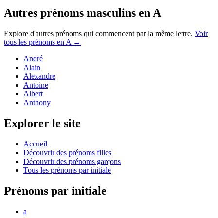
Autres prénoms
masculins
en
A
Explore d'autres prénoms qui commencent par la même lettre.
Voir
tous les prénoms en
A
→
André
Alain
Alexandre
Antoine
Albert
Anthony
Explorer le site
Accueil
Découvrir des prénoms filles
Découvrir des prénoms garçons
Tous les prénoms par initiale
Prénoms par initiale
a