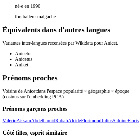
né·e en 1990
footballeur malgache
Équivalents dans d'autres langues
Variantes inter-langues recensées par Wikidata pour
Anicet
.
Aniceto
Anicetus
Aniket
Prénoms proches
Voisins de
Anicet
dans l'espace popularité × géographie × époque
(cosinus sur l'embedding PCA).
Prénoms garçons proches
Valerio
Aissam
Abdelhamid
Rabah
Alcide
Florimond
Julius
Sidoine
Floris
Côté filles, esprit similaire