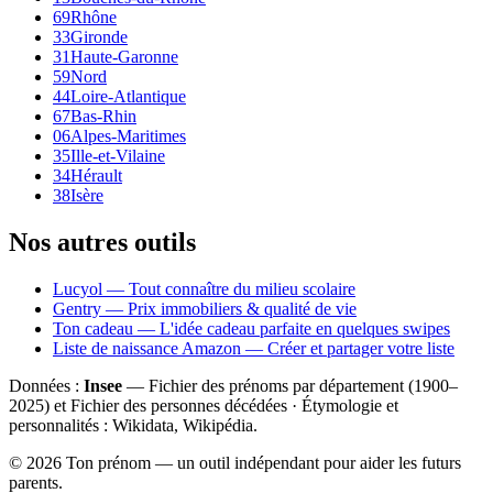
69
Rhône
33
Gironde
31
Haute-Garonne
59
Nord
44
Loire-Atlantique
67
Bas-Rhin
06
Alpes-Maritimes
35
Ille-et-Vilaine
34
Hérault
38
Isère
Nos autres outils
Lucyol — Tout connaître du milieu scolaire
Gentry — Prix immobiliers & qualité de vie
Ton cadeau — L'idée cadeau parfaite en quelques swipes
Liste de naissance Amazon — Créer et partager votre liste
Données :
Insee
— Fichier des prénoms par département (1900–
2025
) et Fichier des personnes décédées · Étymologie et
personnalités : Wikidata, Wikipédia.
©
2026
Ton prénom — un outil indépendant pour aider les futurs
parents.