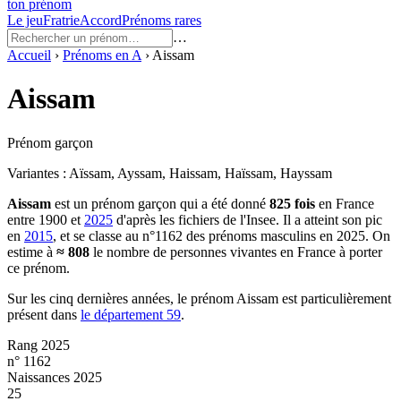
ton prénom
Le jeu
Fratrie
Accord
Prénoms rares
…
Accueil
›
Prénoms en
A
›
Aissam
Aissam
Prénom garçon
Variantes :
Aïssam, Ayssam, Haissam, Haïssam, Hayssam
Aissam
est un prénom
garçon
qui a été donné
825
fois
en France
entre
1900
et
2025
d'après les fichiers de l'Insee. Il a atteint son pic
en
2015
, et se classe au n°1162 des prénoms masculins en 2025.
On
estime à
≈
808
le nombre de personnes vivantes en France à porter
ce prénom.
Sur les cinq dernières années, le prénom
Aissam
est particulièrement
présent dans
le département
59
.
Rang 2025
n° 1162
Naissances 2025
25