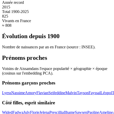
Année record
2015
Total 1900-2025
825
Vivants en France
≈ 808
Évolution depuis
1900
Nombre de naissances par an en France (source : INSEE).
Prénoms proches
Voisins de
Aissam
dans l'espace popularité × géographie × époque
(cosinus sur l'embedding PCA).
Prénoms garçons proches
Lyess
Nassime
Amory
Flavian
Seifeddine
Malvin
Tayson
Fayssal
Léopol
T
Côté filles, esprit similaire
Wided
Fadwa
July
Florie
Jelena
Prescillia
Ilhame
Sawsen
Paoline
Ameline