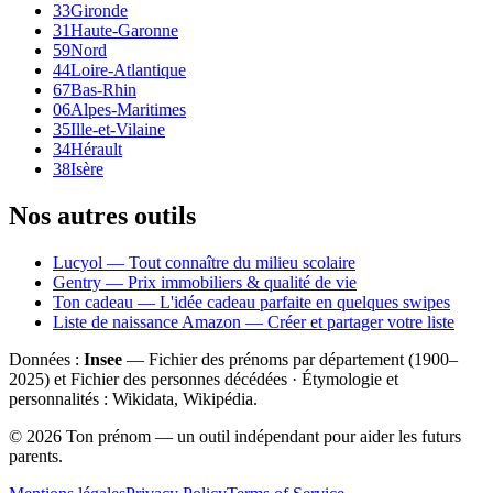
33
Gironde
31
Haute-Garonne
59
Nord
44
Loire-Atlantique
67
Bas-Rhin
06
Alpes-Maritimes
35
Ille-et-Vilaine
34
Hérault
38
Isère
Nos autres outils
Lucyol — Tout connaître du milieu scolaire
Gentry — Prix immobiliers & qualité de vie
Ton cadeau — L'idée cadeau parfaite en quelques swipes
Liste de naissance Amazon — Créer et partager votre liste
Données :
Insee
— Fichier des prénoms par département (1900–
2025
) et Fichier des personnes décédées · Étymologie et
personnalités : Wikidata, Wikipédia.
©
2026
Ton prénom — un outil indépendant pour aider les futurs
parents.