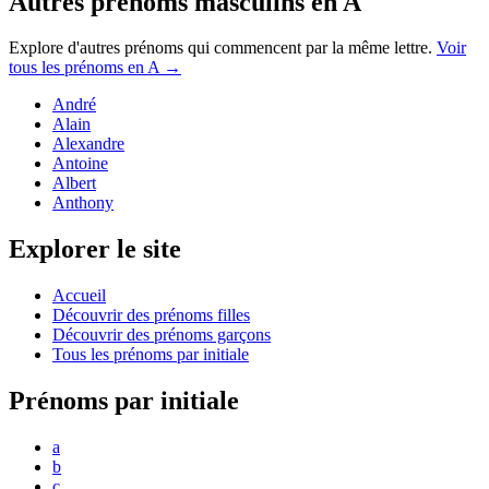
Autres prénoms
masculins
en
A
Explore d'autres prénoms qui commencent par la même lettre.
Voir
tous les prénoms en
A
→
André
Alain
Alexandre
Antoine
Albert
Anthony
Explorer le site
Accueil
Découvrir des prénoms filles
Découvrir des prénoms garçons
Tous les prénoms par initiale
Prénoms par initiale
a
b
c